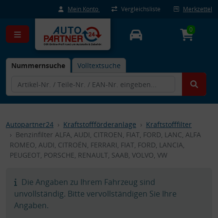
Mein Konto
Vergleichsliste
Merkzettel
0
Nummernsuche
Volltextsuche
Autopartner24
Kraftstoffförderanlage
Kraftstofffilter
Benzinfilter ALFA, AUDI, CITROEN, FIAT, FORD, LANC, ALFA
ROMEO, AUDI, CITROËN, FERRARI, FIAT, FORD, LANCIA,
PEUGEOT, PORSCHE, RENAULT, SAAB, VOLVO, VW
Die Angaben zu Ihrem Fahrzeug sind
unvollständig. Bitte vervollständigen Sie Ihre
Angaben.