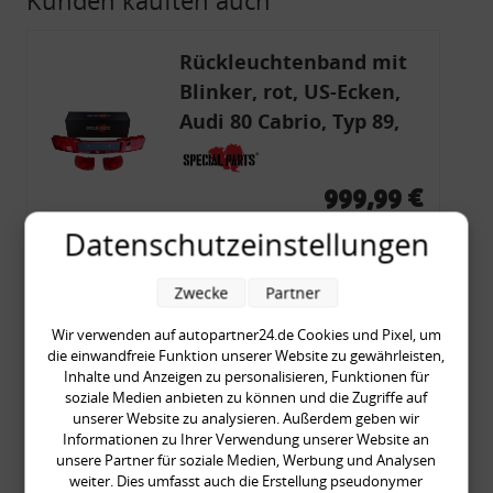
Rückleuchtenband mit
Blinker, rot, US-Ecken,
Audi 80 Cabrio, Typ 89,
OE-Nr.: 8G0945225 +
8G0945225C
999,99 €
999,99 € pro 1
Datenschutzeinstellungen
inkl. gesetzl. MwSt., zzgl.
Versandkosten
Merkzettel
Zwecke
Partner
Zum Artikel
Wir verwenden auf autopartner24.de Cookies und Pixel, um
die einwandfreie Funktion unserer Website zu gewährleisten,
Inhalte und Anzeigen zu personalisieren, Funktionen für
soziale Medien anbieten zu können und die Zugriffe auf
Rückleuchtenband mit
unserer Website zu analysieren. Außerdem geben wir
Informationen zu Ihrer Verwendung unserer Website an
Blinker, orange, Audi 80
unsere Partner für soziale Medien, Werbung und Analysen
Cabrio, Typ 89, OE-Nr.:
weiter. Dies umfasst auch die Erstellung pseudonymer