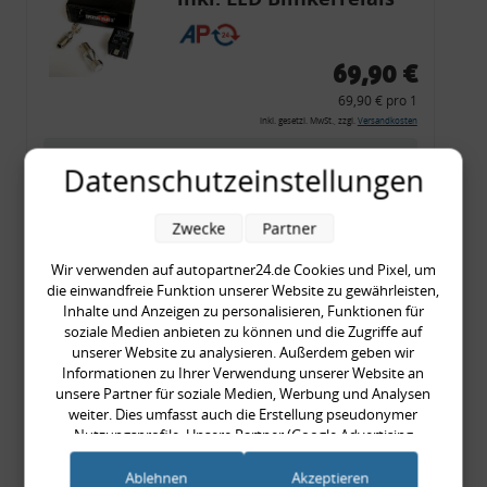
CF 14
69,90 €
69,90 € pro 1
inkl. gesetzl. MwSt., zzgl.
Versandkosten
Merkzettel
Datenschutzeinstellungen
Zum Artikel
Zwecke
Partner
Wir verwenden auf autopartner24.de Cookies und Pixel, um
Rückleuchtenband mit
die einwandfreie Funktion unserer Website zu gewährleisten,
Inhalte und Anzeigen zu personalisieren, Funktionen für
Blinker, rot, US-Ecken,
soziale Medien anbieten zu können und die Zugriffe auf
Audi 80 Cabrio, Typ 89,
unserer Website zu analysieren. Außerdem geben wir
Informationen zu Ihrer Verwendung unserer Website an
OE-Nr.: 8G0945225 +
unsere Partner für soziale Medien, Werbung und Analysen
8G0945225C
weiter. Dies umfasst auch die Erstellung pseudonymer
999,99 €
Nutzungsprofile. Unsere Partner (Google Advertising
999,99 € pro 1
Products) führen diese Informationen möglicherweise mit
weiteren Daten zusammen, die Sie ihnen bereitgestellt haben
inkl. gesetzl. MwSt., zzgl.
Versandkosten
Ablehnen
Akzeptieren