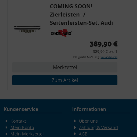
COMING SOON!
Zierleisten- /
Seitenleisten-Set, Audi
80 Cabrio, Coupe, S2, (6x
Zierleiste, 2x Kappe,
389,90 €
Clipse,
389,90 € pro 1
Montagewerkzeug)
inkl. gesetzl. MwSt., zzgl.
Versandkosten
Merkzettel
Zum Artikel
Kundenservice
Informationen
Kontakt
Über uns
Mein Konto
Zahlung & Versand
Mein Merkzettel
AGB