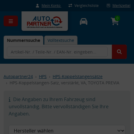
Mein Konto
Vergleichsliste
Merkzettel
0
Nummernsuche
Volltextsuche
Autopartner24
HPS
HPS-Koppelstangensätze
HPS-Koppelstangen-Satz, verstärkt, VA, TOYOTA PREVIA
Die Angaben zu Ihrem Fahrzeug sind
unvollständig. Bitte vervollständigen Sie Ihre
Angaben.