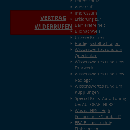
Datenschutz
Widerruf
Impressum
VERTRAG
Erklärung zur
Barrierefreiheit
WIDERRUFEN
Bildnachweis
Unsere Partner
Häufig gestellte Fragen
Wissenswertes rund um
Querlenker
Wissenswertes rund ums
Fahrwerk
Wissenswertes rund ums
Radlager
Wissenswertes rund um
Kupplungen
Special Parts: Auto-Tuning
bei AUTOPARTNER24
Was ist HPS - High
Performance Standard?
EBC-Bremse richtig
Einbremsen