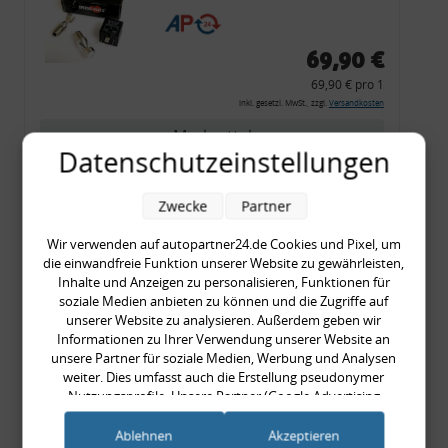
CF 14
69,90 €
69,90 € pro 1
inkl. gesetzl. MwSt., zzgl.
Versandkosten
Merkzettel
Datenschutzeinstellungen
Zum Artikel
Zwecke
Partner
Wir verwenden auf autopartner24.de Cookies und Pixel, um
Rückleuchtenband mit
die einwandfreie Funktion unserer Website zu gewährleisten,
Inhalte und Anzeigen zu personalisieren, Funktionen für
Blinker, rot, US-Ecken,
soziale Medien anbieten zu können und die Zugriffe auf
Audi 80 Cabrio, Typ 89,
unserer Website zu analysieren. Außerdem geben wir
OE-Nr.: 8G0945225 +
Informationen zu Ihrer Verwendung unserer Website an
unsere Partner für soziale Medien, Werbung und Analysen
8G0945225C
weiter. Dies umfasst auch die Erstellung pseudonymer
999,99 €
Nutzungsprofile. Unsere Partner (Google Advertising
999,99 € pro 1
Products) führen diese Informationen möglicherweise mit
inkl. gesetzl. MwSt., zzgl.
Versandkosten
weiteren Daten zusammen, die Sie ihnen bereitgestellt haben
Ablehnen
Akzeptieren