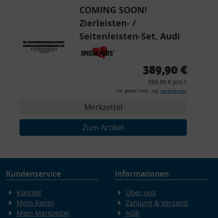
COMING SOON!
Zierleisten- /
Seitenleisten-Set, Audi
80 Cabrio, Coupe, S2, (6x
Zierleiste, 2x Kappe,
389,90 €
Clipse,
389,90 € pro 1
Montagewerkzeug)
inkl. gesetzl. MwSt., zzgl.
Versandkosten
Merkzettel
Zum Artikel
Kundenservice
Informationen
Kontakt
Über uns
Mein Konto
Zahlung & Versand
Mein Merkzettel
AGB