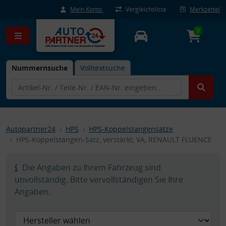
Mein Konto
Vergleichsliste
Merkzettel
0
Nummernsuche
Volltextsuche
Autopartner24
HPS
HPS-Koppelstangensätze
HPS-Koppelstangen-Satz, verstärkt, VA, RENAULT FLUENCE
Die Angaben zu Ihrem Fahrzeug sind
unvollständig. Bitte vervollständigen Sie Ihre
Angaben.