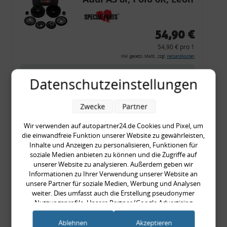
54,90 €
54,90 € pro 1
inkl. gesetzl. MwSt., zzgl.
Versandkosten
Merkzettel
Datenschutzeinstellungen
Zum Artikel
Zwecke
Partner
Wir verwenden auf autopartner24.de Cookies und Pixel, um
Rückleuchtenband mit
die einwandfreie Funktion unserer Website zu gewährleisten,
Inhalte und Anzeigen zu personalisieren, Funktionen für
Blinker, rot, US-Ecken,
soziale Medien anbieten zu können und die Zugriffe auf
Audi 80 Cabrio, Typ 89,
unserer Website zu analysieren. Außerdem geben wir
Informationen zu Ihrer Verwendung unserer Website an
OE-Nr.: 8G0945225 +
unsere Partner für soziale Medien, Werbung und Analysen
8G0945225C
weiter. Dies umfasst auch die Erstellung pseudonymer
999,99 €
Nutzungsprofile. Unsere Partner (Google Advertising
999,99 € pro 1
Products) führen diese Informationen möglicherweise mit
weiteren Daten zusammen, die Sie ihnen bereitgestellt haben
inkl. gesetzl. MwSt., zzgl.
Versandkosten
Ablehnen
Akzeptieren