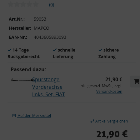
(0)
Art.Nr.:
59053
Hersteller:
MAPCO
EAN-Nr.:
4043605893093
14 Tage
schnelle
sichere
Rückgaberecht
Lieferung
Zahlung
Passend dazu:
Spurstange,
21,90 €
inkl. gesetzl. MwSt., zzgl.
Vorderachse
Versandkosten
links, Set, FIAT
Auf den Merkzettel
Artikel vergleichen
21,90 €