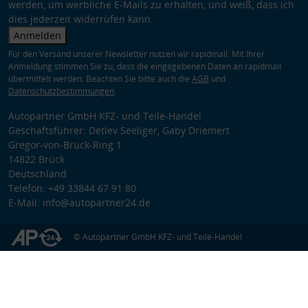
werden, um werbliche E-Mails zu erhalten, und weiß, dass ich
dies jederzeit widerrufen kann.
Anmelden
Für den Versand unserer Newsletter nutzen wir rapidmail. Mit Ihrer
Anmeldung stimmen Sie zu, dass die eingegebenen Daten an rapidmail
übermittelt werden. Beachten Sie bitte auch die
AGB
und
Datenschutzbestimmungen
.
Autopartner GmbH KFZ- und Teile-Handel
Geschäftsführer: Detlev Seeliger, Gaby Driemert
Gregor-von-Brück-Ring 1
14822 Brück
Deutschland
Telefon: +49 33844 67 91 80
E-Mail: info@autopartner24.de
© Autopartner GmbH KFZ- und Teile-Handel