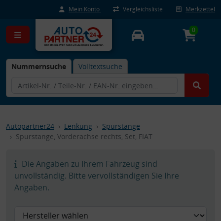
Mein Konto
Vergleichsliste
Merkzettel
0
Nummernsuche
Volltextsuche
Autopartner24
Lenkung
Spurstange
Spurstange, Vorderachse rechts, Set, FIAT
Die Angaben zu Ihrem Fahrzeug sind
unvollständig. Bitte vervollständigen Sie Ihre
Angaben.