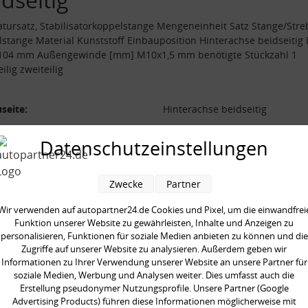
tursatz, Stabilisatorkoppelstange Mengeneinheit Satz Stange/Stre
stange Material Kunststoff Einbauposition Hinterachse beidseitig
104 mm Außengewinde [mm] M10x1,5 mm benötigte Stückzahl 1
ilig zweiteilig
seite:
Hinterachse beidseitig
al:
Kunststoff
Datenschutzeinstellungen
/Strebe:
Koppelstange
 [mm]:
104 mm
Zwecke
Partner
ilig:
zweiteilig
neinheit:
Satz
Wir verwenden auf autopartner24.de Cookies und Pixel, um die einwandfrei
Funktion unserer Website zu gewährleisten, Inhalte und Anzeigen zu
gte Stückzahl:
1
personalisieren, Funktionen für soziale Medien anbieten zu können und die
gewinde [mm]:
M10x1,5 mm
Zugriffe auf unserer Website zu analysieren. Außerdem geben wir
Informationen zu Ihrer Verwendung unserer Website an unsere Partner für
soziale Medien, Werbung und Analysen weiter. Dies umfasst auch die
Erstellung pseudonymer Nutzungsprofile. Unsere Partner (Google
Advertising Products) führen diese Informationen möglicherweise mit