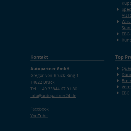
Kup
Spec
AUT
Was 
Stan
EBC-
Runt
Kontakt
Top Pr
Quer
Autopartner GmbH
Dünn
Gregor-von-Brück-Ring 1
Bre
14822 Brück
Vorm
Tel.: +49 33844 67 91 80
EBC
info@autopartner24.de
Facebook
YouTube