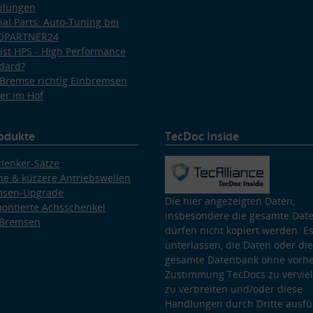
plungen
ial Parts: Auto-Tuning bei
OPARTNER24
ist HPS - High Performance
dard?
Bremse richtig Einbremsen
er im Hof
odukte
TecDoc Inside
lenker-Sätze
e & kürzere Antriebswellen
msen-Upgrade
Die hier angezeigten Daten,
ontierte Achsschenkel
insbesondere die gesamte Dat
 Bremsen
dürfen nicht kopiert werden. Es
unterlassen, die Daten oder die
gesamte Datenbank ohne vorhe
Zustimmung TecDocs zu vervielf
zu verbreiten und/oder diese
Handlungen durch Dritte ausfü