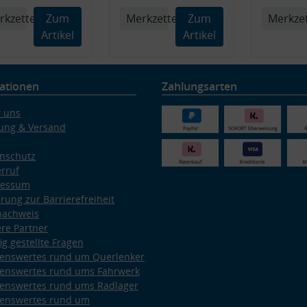
rkzettel
Zum
Merkzettel
Zum
Merkzet
Artikel
Artikel
ationen
Zahlungsarten
 uns
ung & Versand
nschutz
rruf
ressum
ärung zur Barrierefreiheit
nachweis
re Partner
ig gestellte Fragen
enswertes rund um Querlenker
enswertes rund ums Fahrwerk
enswertes rund ums Radlager
enswertes rund um