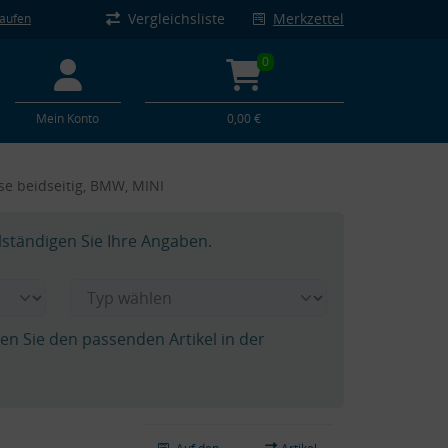
Vergleichsliste
Merkzettel
kaufen
0
Mein Konto
0,00 €
hse beidseitig, BMW, MINI
lständigen Sie Ihre Angaben.
hen Sie den passenden Artikel in der