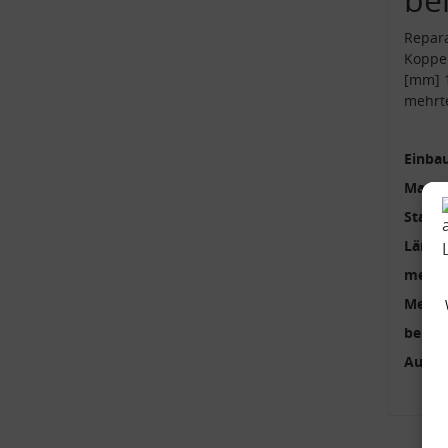
Repara
Koppel
[mm] 
mehrte
Einbau
Materi
Stange
Länge
mehrte
Menge
benöti
Außen