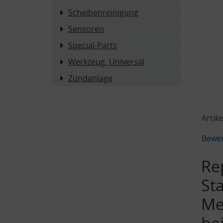
Scheibenreinigung
Sensoren
Special-Parts
Werkzeug, Universal
Zündanlage
Artike
Bewe
Re
St
Me
bei