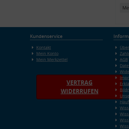
Me
Kundenservice
Inform
Kontakt
Über
Mein Konto
Zahl
Mein Merkzettel
AGB
Date
Wide
Imp
VERTRAG
Erkl
Bild
WIDERRUFEN
Unse
Häuf
Wiss
Wiss
Wiss
Wiss