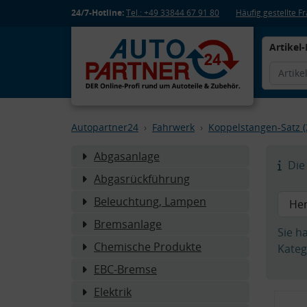
24/7-Hotline:
Tel.: +49 33844 67 91 80
Häufig gestellte 
Artikel-
Autopartner24
Fahrwerk
Koppelstangen-Satz (
Abgasanlage
Die 
Abgasrückführung
Beleuchtung, Lampen
Bremsanlage
Sie h
Chemische Produkte
Kateg
EBC-Bremse
Elektrik