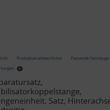
linfo
Produktverantwortlicher
Passende Fahrzeuge
rtungen
0
paratursatz,
abilisatorkoppelstange,
ngeneinheit, Satz, Hinterachs
dseitig