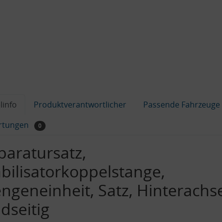
linfo
Produktverantwortlicher
Passende Fahrzeuge
rtungen
0
paratursatz,
abilisatorkoppelstange,
ngeneinheit, Satz, Hinterachs
dseitig