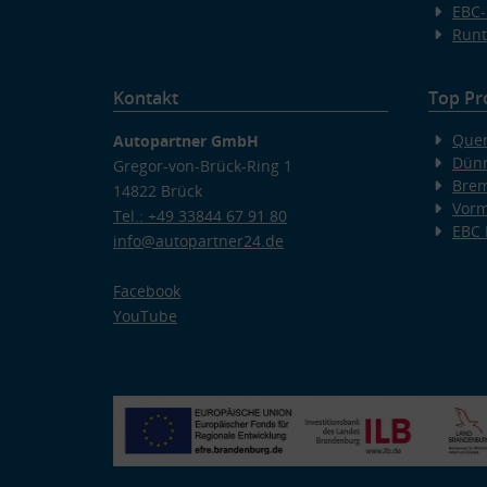
EBC-
Runt
Kontakt
Top Pr
Quer
Autopartner GmbH
Dünn
Gregor-von-Brück-Ring 1
Bre
14822 Brück
Vorm
Tel.: +49 33844 67 91 80
EBC
info@autopartner24.de
Facebook
YouTube