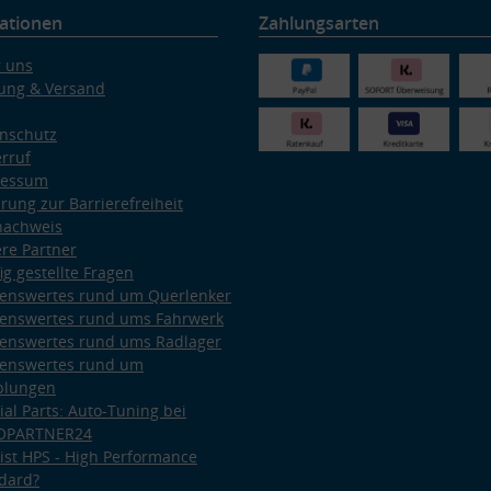
ationen
Zahlungsarten
 uns
ung & Versand
nschutz
rruf
ressum
ärung zur Barrierefreiheit
nachweis
re Partner
ig gestellte Fragen
enswertes rund um Querlenker
enswertes rund ums Fahrwerk
enswertes rund ums Radlager
enswertes rund um
plungen
ial Parts: Auto-Tuning bei
OPARTNER24
ist HPS - High Performance
dard?