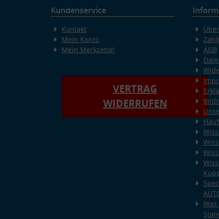
Kundenservice
Inform
Kontakt
Über
Mein Konto
Zahl
Mein Merkzettel
AGB
Date
Wide
Imp
VERTRAG
Erkl
Bild
WIDERRUFEN
Unse
Häuf
Wiss
Wiss
Wiss
Wiss
Kup
Spec
AUT
Was 
Stan