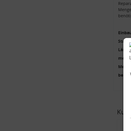
Repara
Mengen
benöti
Einbau
Stange
Länge
mehrte
Menge
benöti
Kund