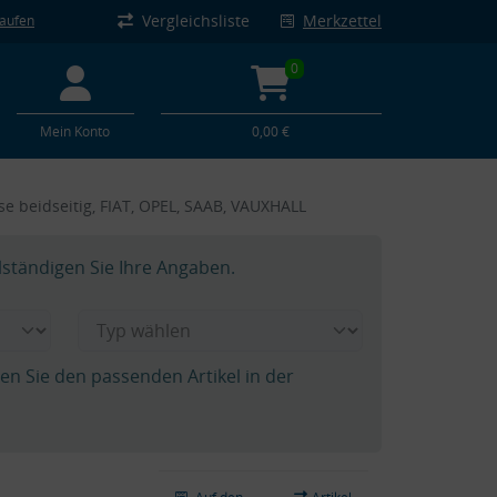
Vergleichsliste
Merkzettel
kaufen
0
Mein Konto
0,00 €
se beidseitig, FIAT, OPEL, SAAB, VAUXHALL
lständigen Sie Ihre Angaben.
hen Sie den passenden Artikel in der