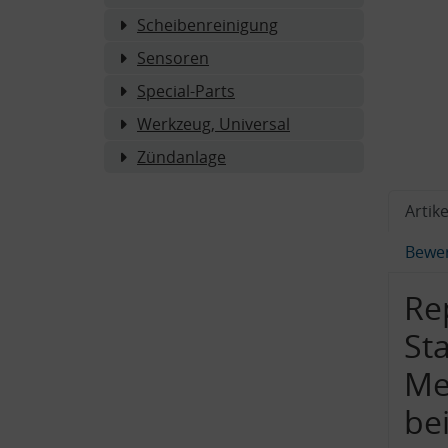
Scheibenreinigung
Sensoren
Special-Parts
Werkzeug, Universal
Zündanlage
Artike
Bewe
Re
St
Me
bei