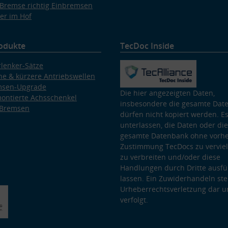
Bremse richtig Einbremsen
er im Hof
odukte
TecDoc Inside
lenker-Sätze
e & kürzere Antriebswellen
msen-Upgrade
Die hier angezeigten Daten,
ontierte Achsschenkel
insbesondere die gesamte Dat
 Bremsen
dürfen nicht kopiert werden. Es
unterlassen, die Daten oder die
gesamte Datenbank ohne vorhe
Zustimmung TecDocs zu vervielf
zu verbreiten und/oder diese
Handlungen durch Dritte ausfü
lassen. Ein Zuwiderhandeln stel
Urheberrechtsverletzung dar u
verfolgt.