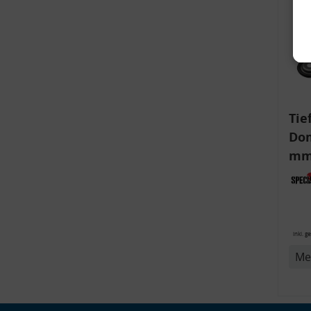
Tie
Dom
mm)
Aud
v
6R,
inkl. g
Me