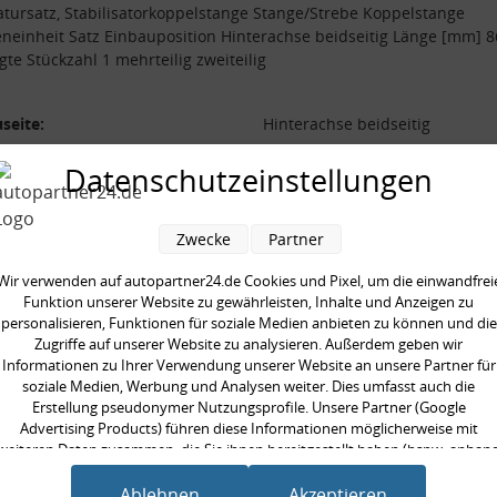
tursatz, Stabilisatorkoppelstange Stange/Strebe Koppelstange
einheit Satz Einbauposition Hinterachse beidseitig Länge [mm] 
gte Stückzahl 1 mehrteilig zweiteilig
seite:
Hinterachse beidseitig
/Strebe:
Koppelstange
Datenschutzeinstellungen
 [mm]:
86 mm
ilig:
zweiteilig
Zwecke
Partner
neinheit:
Satz
Wir verwenden auf autopartner24.de Cookies und Pixel, um die einwandfrei
gte Stückzahl:
1
Funktion unserer Website zu gewährleisten, Inhalte und Anzeigen zu
personalisieren, Funktionen für soziale Medien anbieten zu können und die
Zugriffe auf unserer Website zu analysieren. Außerdem geben wir
Informationen zu Ihrer Verwendung unserer Website an unsere Partner für
soziale Medien, Werbung und Analysen weiter. Dies umfasst auch die
Erstellung pseudonymer Nutzungsprofile. Unsere Partner (Google
en kauften auch
Advertising Products) führen diese Informationen möglicherweise mit
weiteren Daten zusammen, die Sie ihnen bereitgestellt haben (bspw. anhan
eines persönlichen Accounts) oder welche sie im Rahmen Ihrer Nutzung der
Dienste gesammelt haben (bspw. Nutzungsdaten anderer Geräte). Ihre
Ablehnen
Akzeptieren