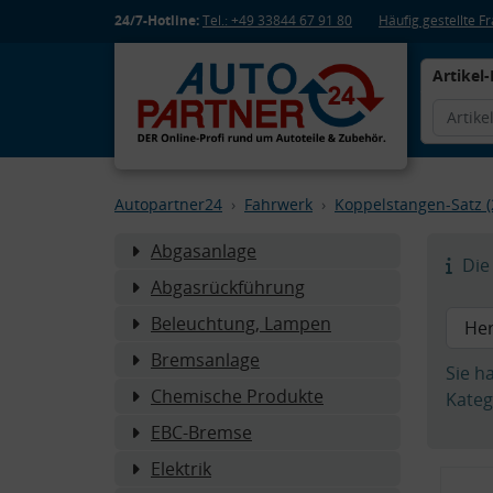
24/7-Hotline:
Tel.: +49 33844 67 91 80
Häufig gestellte 
Artikel-
Autopartner24
Fahrwerk
Koppelstangen-Satz (
Abgasanlage
Die 
Abgasrückführung
Beleuchtung, Lampen
Bremsanlage
Sie h
Chemische Produkte
Kateg
EBC-Bremse
Elektrik