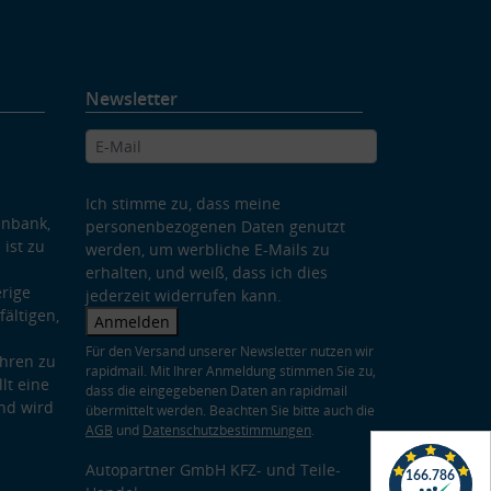
Newsletter
Ich stimme zu, dass meine
enbank,
personenbezogenen Daten genutzt
 ist zu
werden, um werbliche E-Mails zu
erhalten, und weiß, dass ich dies
rige
jederzeit widerrufen kann.
ältigen,
Anmelden
Für den Versand unserer Newsletter nutzen wir
hren zu
rapidmail. Mit Ihrer Anmeldung stimmen Sie zu,
lt eine
dass die eingegebenen Daten an rapidmail
nd wird
übermittelt werden. Beachten Sie bitte auch die
AGB
und
Datenschutzbestimmungen
.
Autopartner GmbH KFZ- und Teile-