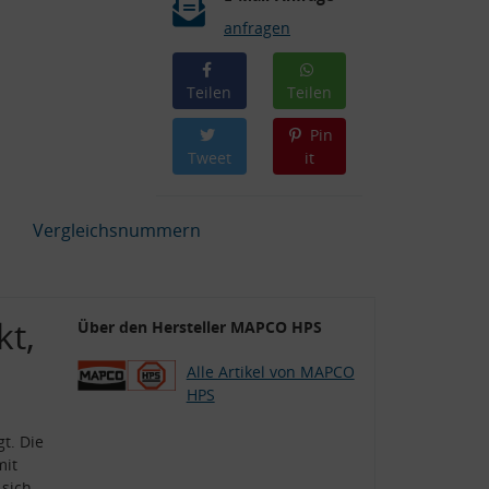
anfragen
Teilen
Teilen
Pin
Tweet
it
Vergleichsnummern
kt,
Über den Hersteller MAPCO HPS
Alle Artikel von MAPCO
HPS
t. Die
mit
 sich