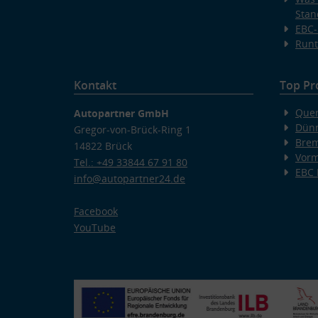
Stan
EBC-
Runt
Kontakt
Top Pr
Quer
Autopartner GmbH
Dünn
Gregor-von-Brück-Ring 1
Bre
14822 Brück
Vorm
Tel.: +49 33844 67 91 80
EBC
info@autopartner24.de
Facebook
YouTube