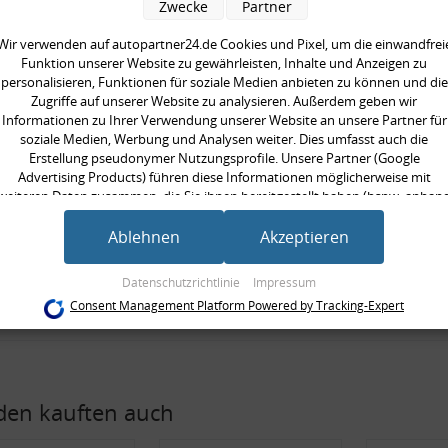
Zwecke
Partner
pelstange, verstärkt
 Montagezubehör
Wir verwenden auf autopartner24.de Cookies und Pixel, um die einwandfrei
Funktion unserer Website zu gewährleisten, Inhalte und Anzeigen zu
personalisieren, Funktionen für soziale Medien anbieten zu können und die
seite:
Vorderachse links, Vorderachse
Zugriffe auf unserer Website zu analysieren. Außerdem geben wir
Informationen zu Ihrer Verwendung unserer Website an unsere Partner für
rkte Ausführung:
soziale Medien, Werbung und Analysen weiter. Dies umfasst auch die
ät:
HPS standard
Erstellung pseudonymer Nutzungsprofile. Unsere Partner (Google
/Strebe:
Koppelstange
Advertising Products) führen diese Informationen möglicherweise mit
weiteren Daten zusammen, die Sie ihnen bereitgestellt haben (bspw. anhan
 [mm]:
338 mm
eines persönlichen Accounts) oder welche sie im Rahmen Ihrer Nutzung der
ilig:
zweiteilig
Dienste gesammelt haben (bspw. Nutzungsdaten anderer Geräte). Ihre
Ablehnen
Akzeptieren
Einwilligung zur Nutzung von Cookies und Pixeln können Sie jederzeit
neinheit:
Satz
widerrufen, indem Sie auf den Datenschutz-Button links unten klicken und
Datenschutzrichtlinie
Impressum
gte Stückzahl:
1
dort die entsprechenden Anpassungen vornehmen.
Consent Management Platform Powered by Tracking-Expert
Zwecke der Datenverarbeitung durch unsere Partner:
Speichern von oder Zugriff auf Informationen auf einem Endgerät
Verwendung reduzierter Daten zur Auswahl von Werbeanzeigen
Erstellung von Profilen für personalisierte Werbung
Verwendung von Profilen zur Auswahl personalisierter Werbung
en kauften auch
Erstellung von Profilen zur Personalisierung von Inhalten
Verwendung von Profilen zur Auswahl personalisierter Inhalte