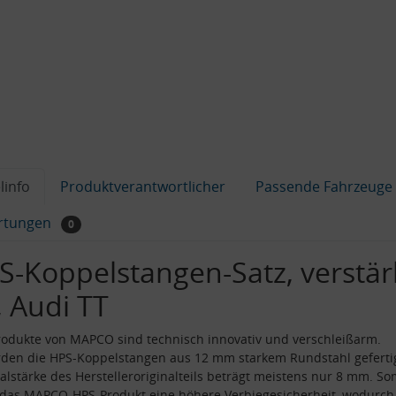
linfo
Produktverantwortlicher
Passende Fahrzeuge
rtungen
0
S-Koppelstangen-Satz, verstär
, Audi TT
odukte von MAPCO sind technisch innovativ und verschleißarm.
den die HPS-Koppelstangen aus 12 mm starkem Rundstahl gefertig
alstärke des Herstelleroriginalteils beträgt meistens nur 8 mm. So
 das MAPCO-HPS-Produkt eine höhere Verbiegesicherheit, wodurch