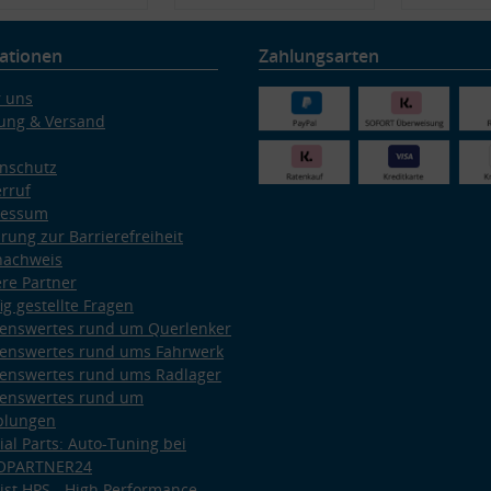
ationen
Zahlungsarten
 uns
ung & Versand
nschutz
rruf
ressum
ärung zur Barrierefreiheit
nachweis
re Partner
ig gestellte Fragen
enswertes rund um Querlenker
enswertes rund ums Fahrwerk
enswertes rund ums Radlager
enswertes rund um
plungen
ial Parts: Auto-Tuning bei
OPARTNER24
ist HPS - High Performance