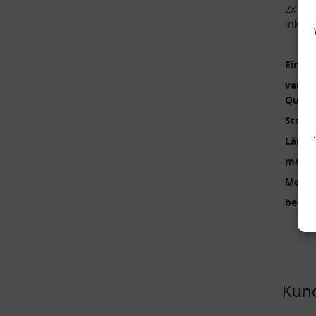
2x Kop
inkl.
Einbau
verstä
Qualit
Stange
Länge
mehrte
Menge
benöti
Kund