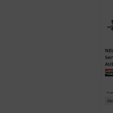
v
NE
Ser
AUD
IV,
B, 
SK
inkl. g
Me