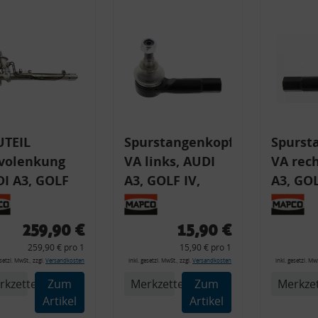
Messung der Werbeleistung
Messung der Performance von Inhalten
Analyse von Zielgruppen durch Statistiken oder Kombinationen von Daten aus
erschiedenen Quellen
Entwicklung und Verbesserung der Angebote
Verwendung reduzierter Daten zur Auswahl von Inhalten
Besondere Features:
Verwendung genauer Standortdaten
Endgeräteeigenschaften zur Identifikation aktiv abfragen
UTEIL
Spurstangenkopf
Spurst
volenkung
VA links, AUDI
VA rech
I A3, GOLF
A3, GOLF IV,
A3, GOL
 BORA, NEW
SKODA , AUDI,
SKODA,
AUDI, SEAT,
SEAT, SKODA,
SEAT, 
259,90 €
15,90 €
ODA, VW
VW
VW
259,90 € pro 1
15,90 € pro 1
esetzl. MwSt., zzgl.
Versandkosten
inkl. gesetzl. MwSt., zzgl.
Versandkosten
inkl. gesetzl. MwS
rkzettel
Zum
Merkzettel
Zum
Merkzet
Artikel
Artikel