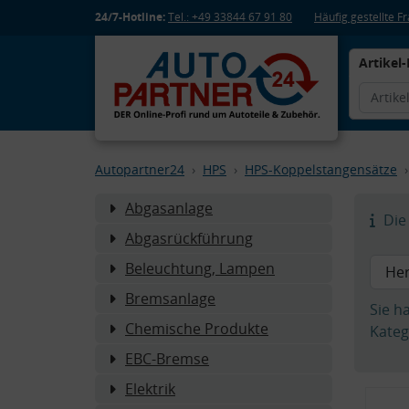
24/7-Hotline:
Tel.: +49 33844 67 91 80
Häufig gestellte 
Artikel-
Autopartner24
HPS
HPS-Koppelstangensätze
Abgasanlage
Die 
Abgasrückführung
Beleuchtung, Lampen
Bremsanlage
Sie h
Chemische Produkte
Kateg
EBC-Bremse
Elektrik