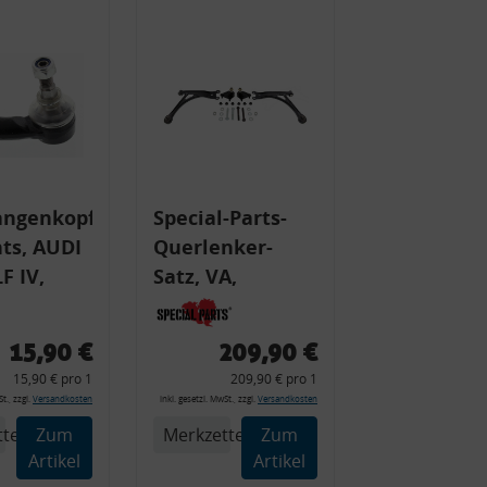
angenkopf
Special-Parts-
ts, AUDI
Querlenker-
F IV,
Satz, VA,
 AUDI,
verstärkt, VW
SKODA,
Golf IV R32, Audi
15,90 €
209,90 €
TT 8N S3
15,90 € pro 1
209,90 € pro 1
t., zzgl.
Versandkosten
inkl. gesetzl. MwSt., zzgl.
Versandkosten
tel
Zum
Merkzettel
Zum
Artikel
Artikel