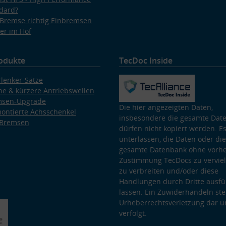
dard?
Bremse richtig Einbremsen
er im Hof
odukte
TecDoc Inside
lenker-Sätze
e & kürzere Antriebswellen
msen-Upgrade
Die hier angezeigten Daten,
ontierte Achsschenkel
insbesondere die gesamte Dat
 Bremsen
dürfen nicht kopiert werden. Es
unterlassen, die Daten oder die
gesamte Datenbank ohne vorhe
Zustimmung TecDocs zu vervielf
zu verbreiten und/oder diese
Handlungen durch Dritte ausfü
lassen. Ein Zuwiderhandeln stel
Urheberrechtsverletzung dar u
verfolgt.