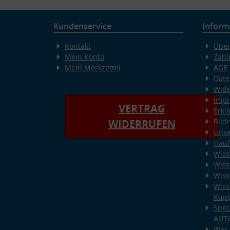
Kundenservice
Inform
Kontakt
Über
Mein Konto
Zahl
Mein Merkzettel
AGB
Date
Wide
Imp
VERTRAG
Erkl
Bild
WIDERRUFEN
Unse
Häuf
Wiss
Wiss
Wiss
Wiss
Kup
Spec
AUT
Was 