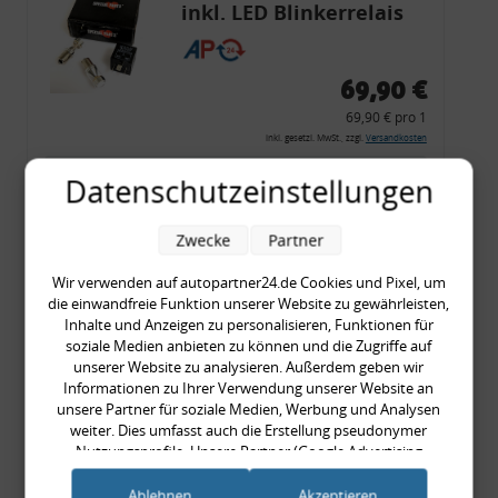
inkl. LED Blinkerrelais
CF 14
69,90 €
69,90 € pro 1
inkl. gesetzl. MwSt., zzgl.
Versandkosten
Merkzettel
Datenschutzeinstellungen
Zum Artikel
Zwecke
Partner
Wir verwenden auf autopartner24.de Cookies und Pixel, um
die einwandfreie Funktion unserer Website zu gewährleisten,
Rückleuchtenband mit
Inhalte und Anzeigen zu personalisieren, Funktionen für
Blinker, rot, US-Ecken,
soziale Medien anbieten zu können und die Zugriffe auf
unserer Website zu analysieren. Außerdem geben wir
Audi 80 Cabrio, Typ 89,
Informationen zu Ihrer Verwendung unserer Website an
OE-Nr.: 8G0945225 +
unsere Partner für soziale Medien, Werbung und Analysen
8G0945225C
weiter. Dies umfasst auch die Erstellung pseudonymer
999,99 €
Nutzungsprofile. Unsere Partner (Google Advertising
Products) führen diese Informationen möglicherweise mit
999,99 € pro 1
weiteren Daten zusammen, die Sie ihnen bereitgestellt haben
Ablehnen
Akzeptieren
inkl. gesetzl. MwSt., zzgl.
Versandkosten