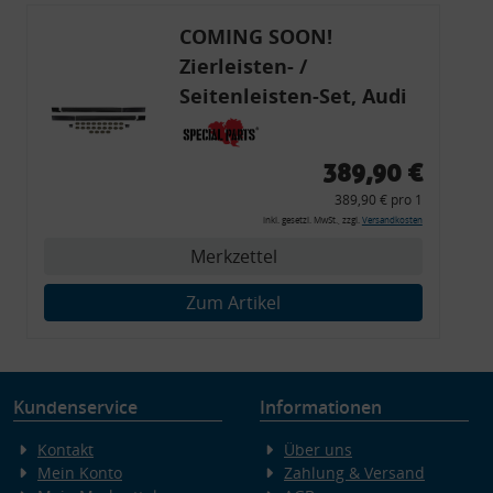
COMING SOON!
Zierleisten- /
Seitenleisten-Set, Audi
80 Cabrio, Coupe, S2, (6x
Zierleiste, 2x Kappe,
389,90 €
Clipse,
389,90 € pro 1
Montagewerkzeug)
inkl. gesetzl. MwSt., zzgl.
Versandkosten
Merkzettel
Zum Artikel
Kundenservice
Informationen
Kontakt
Über uns
Mein Konto
Zahlung & Versand