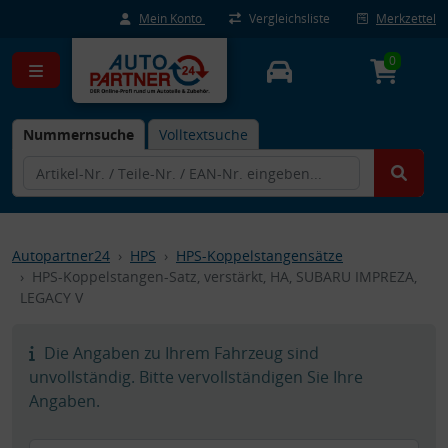
Mein Konto
Vergleichsliste
Merkzettel
0
Nummernsuche
Volltextsuche
Autopartner24
HPS
HPS-Koppelstangensätze
HPS-Koppelstangen-Satz, verstärkt, HA, SUBARU IMPREZA,
LEGACY V
Die Angaben zu Ihrem Fahrzeug sind
unvollständig. Bitte vervollständigen Sie Ihre
Angaben.