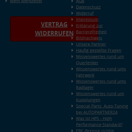
Mein Merkzettel
AGB
Datenschutz
Widerruf
Impressum
VERTRAG
Erklärung zur
Barrierefreiheit
WIDERRUFEN
Bildnachweis
Unsere Partner
Häufig gestellte Fragen
Wissenswertes rund um
Querlenker
Wissenswertes rund ums
Fahrwerk
Wissenswertes rund ums
Radlager
Wissenswertes rund um
Kupplungen
Special Parts: Auto-Tuning
bei AUTOPARTNER24
Was ist HPS - High
Performance Standard?
EBC-Bremse richtig