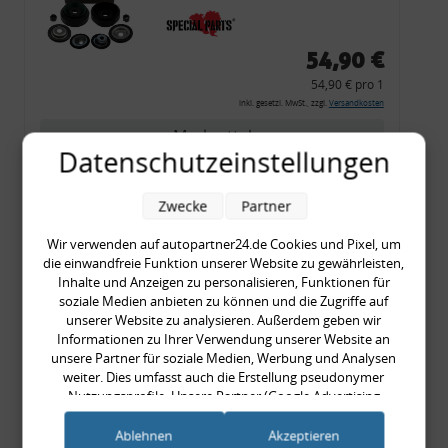
54,90 €
54,90 € pro 1
inkl. gesetzl. MwSt., zzgl.
Versandkosten
Merkzettel
Datenschutzeinstellungen
Zum Artikel
Zwecke
Partner
Wir verwenden auf autopartner24.de Cookies und Pixel, um
Rückleuchtenband mit
die einwandfreie Funktion unserer Website zu gewährleisten,
Inhalte und Anzeigen zu personalisieren, Funktionen für
Blinker, rot, US-Ecken,
soziale Medien anbieten zu können und die Zugriffe auf
Audi 80 Cabrio, Typ 89,
unserer Website zu analysieren. Außerdem geben wir
OE-Nr.: 8G0945225 +
Informationen zu Ihrer Verwendung unserer Website an
unsere Partner für soziale Medien, Werbung und Analysen
8G0945225C
weiter. Dies umfasst auch die Erstellung pseudonymer
999,99 €
Nutzungsprofile. Unsere Partner (Google Advertising
999,99 € pro 1
Products) führen diese Informationen möglicherweise mit
inkl. gesetzl. MwSt., zzgl.
Versandkosten
weiteren Daten zusammen, die Sie ihnen bereitgestellt haben
Ablehnen
Akzeptieren