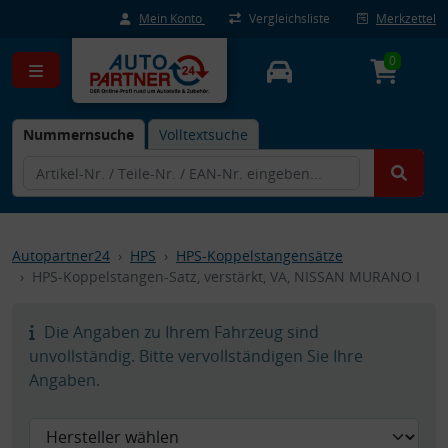
Mein Konto
Vergleichsliste
Merkzettel
0
Nummernsuche
Volltextsuche
Autopartner24
HPS
HPS-Koppelstangensätze
HPS-Koppelstangen-Satz, verstärkt, VA, NISSAN MURANO I
Die Angaben zu Ihrem Fahrzeug sind
unvollständig. Bitte vervollständigen Sie Ihre
Angaben.