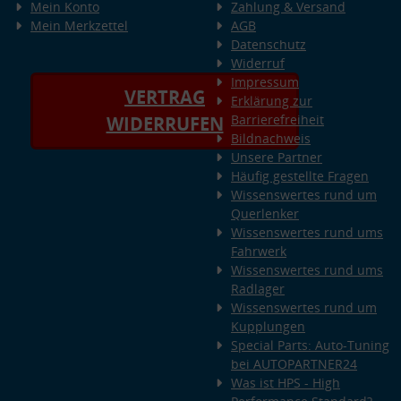
Mein Konto
Zahlung & Versand
Mein Merkzettel
AGB
Datenschutz
Widerruf
Impressum
VERTRAG
Erklärung zur
Barrierefreiheit
WIDERRUFEN
Bildnachweis
Unsere Partner
Häufig gestellte Fragen
Wissenswertes rund um
Querlenker
Wissenswertes rund ums
Fahrwerk
Wissenswertes rund ums
Radlager
Wissenswertes rund um
Kupplungen
Special Parts: Auto-Tuning
bei AUTOPARTNER24
Was ist HPS - High