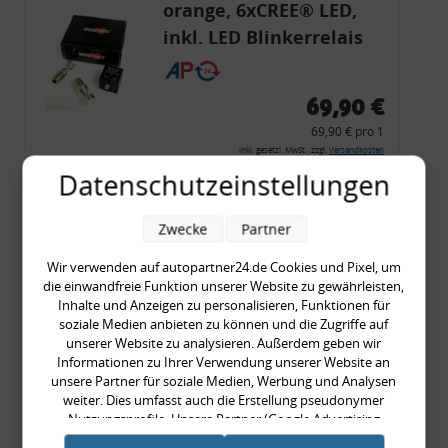
orange, 6xCREE® LED,
inkl. LED Blinkerrelais
CF 14
69,90 €
69,90 € pro 1
inkl. gesetzl. MwSt., zzgl.
Versandkosten
Datenschutzeinstellungen
Merkzettel
Zum Artikel
Zwecke
Partner
Wir verwenden auf autopartner24.de Cookies und Pixel, um
die einwandfreie Funktion unserer Website zu gewährleisten,
Rückleuchtenband mit
Inhalte und Anzeigen zu personalisieren, Funktionen für
soziale Medien anbieten zu können und die Zugriffe auf
Blinker, rot, US-Ecken,
unserer Website zu analysieren. Außerdem geben wir
Audi 80 Cabrio, Typ 89,
Informationen zu Ihrer Verwendung unserer Website an
unsere Partner für soziale Medien, Werbung und Analysen
OE-Nr.: 8G0945225 +
weiter. Dies umfasst auch die Erstellung pseudonymer
8G0945225C
Nutzungsprofile. Unsere Partner (Google Advertising
999,99 €
Products) führen diese Informationen möglicherweise mit