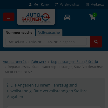
Mein Konto
Vergleichsliste
Merkzettel
0
Nummernsuche
Volltextsuche
Autopartner24
Fahrwerk
Koppelstangen-Satz (2 Stück)
Reparatursatz, Stabilisatorkoppelstange, Satz, Vorderachse,
MERCEDES-BENZ
Die Angaben zu Ihrem Fahrzeug sind
unvollständig. Bitte vervollständigen Sie Ihre
Angaben.