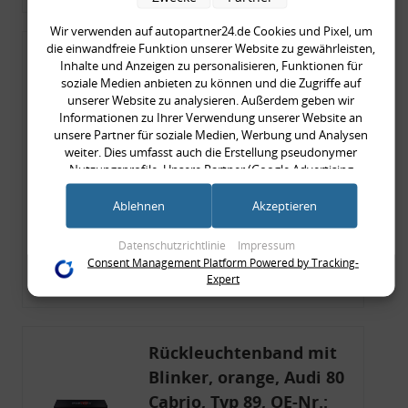
Wir verwenden auf autopartner24.de Cookies und Pixel, um
die einwandfreie Funktion unserer Website zu gewährleisten,
Rückleuchtenband mit
Inhalte und Anzeigen zu personalisieren, Funktionen für
Blinker, rot, US-Ecken,
soziale Medien anbieten zu können und die Zugriffe auf
unserer Website zu analysieren. Außerdem geben wir
Audi 80 Cabrio, Typ 89,
Informationen zu Ihrer Verwendung unserer Website an
OE-Nr.: 8G0945225 +
unsere Partner für soziale Medien, Werbung und Analysen
weiter. Dies umfasst auch die Erstellung pseudonymer
8G0945225C
999,99 €
Nutzungsprofile. Unsere Partner (Google Advertising
Products) führen diese Informationen möglicherweise mit
999,99 € pro 1
weiteren Daten zusammen, die Sie ihnen bereitgestellt haben
Ablehnen
Akzeptieren
inkl. gesetzl. MwSt., zzgl.
Versandkosten
(bspw. anhand eines persönlichen Accounts) oder welche sie
Merkzettel
im Rahmen Ihrer Nutzung der Dienste gesammelt haben
Datenschutzrichtlinie
Impressum
(bspw. Nutzungsdaten anderer Geräte). Ihre Einwilligung zur
Consent Management Platform Powered by Tracking-
Nutzung von Cookies und Pixeln können Sie jederzeit
Zum Artikel
Expert
widerrufen, indem Sie auf den Datenschutz-Button links
unten klicken und dort die entsprechenden Anpassungen
vornehmen.
Rückleuchtenband mit
Zwecke der Datenverarbeitung durch unsere Partner:
Blinker, orange, Audi 80
Speichern von oder Zugriff auf Informationen auf einem Endgerät
Cabrio, Typ 89, OE-Nr.:
Verwendung reduzierter Daten zur Auswahl von Werbeanzeigen