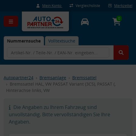
Mein Konto
Vergleichsliste
Merkzettel
0
Nummernsuche
Volltextsuche
Autopartner24
Bremsanlage
Bremssattel
Bremssattel HAL, VW PASSAT Variant (3C5), PASSAT (,
Hinterachse links, VW
Die Angaben zu Ihrem Fahrzeug sind
unvollständig. Bitte vervollständigen Sie Ihre
Angaben.