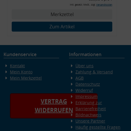
Montagewerkzeug)
inkl. gesetzl. MwSt., zzgl.
Versandkosten
Merkzettel
Zum Artikel
Kundenservice
Informationen
Kontakt
Über uns
Mein Konto
Zahlung & Versand
Mein Merkzettel
AGB
Datenschutz
Widerruf
Impressum
VERTRAG
Erklärung zur
Barrierefreiheit
WIDERRUFEN
Bildnachweis
Unsere Partner
Häufig gestellte Fragen