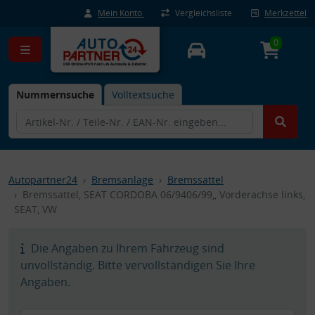
Mein Konto
Vergleichsliste
Merkzettel
0
Nummernsuche
Volltextsuche
Autopartner24
Bremsanlage
Bremssattel
Bremssattel, SEAT CORDOBA 06/9406/99,, Vorderachse links,
SEAT, VW
Die Angaben zu Ihrem Fahrzeug sind
unvollständig. Bitte vervollständigen Sie Ihre
Angaben.