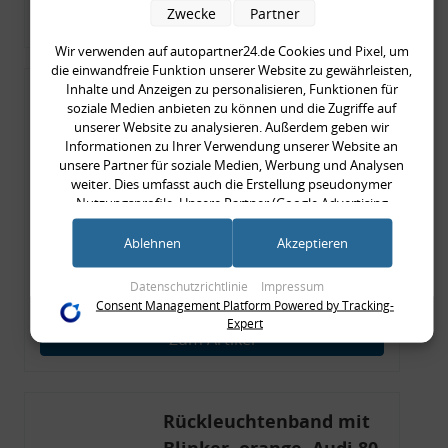
Zwecke
Partner
Zum Artikel
Wir verwenden auf autopartner24.de Cookies und Pixel, um
die einwandfreie Funktion unserer Website zu gewährleisten,
Inhalte und Anzeigen zu personalisieren, Funktionen für
Rückleuchtenband mit
soziale Medien anbieten zu können und die Zugriffe auf
Blinker, rot, US-Ecken,
unserer Website zu analysieren. Außerdem geben wir
Informationen zu Ihrer Verwendung unserer Website an
Audi 80 Cabrio, Typ 89,
unsere Partner für soziale Medien, Werbung und Analysen
OE-Nr.: 8G0945225 +
weiter. Dies umfasst auch die Erstellung pseudonymer
8G0945225C
Nutzungsprofile. Unsere Partner (Google Advertising
999,99 €
Products) führen diese Informationen möglicherweise mit
weiteren Daten zusammen, die Sie ihnen bereitgestellt haben
Ablehnen
Akzeptieren
999,99 € pro 1
(bspw. anhand eines persönlichen Accounts) oder welche sie
inkl. gesetzl. MwSt., zzgl.
Versandkosten
im Rahmen Ihrer Nutzung der Dienste gesammelt haben
Datenschutzrichtlinie
Impressum
Merkzettel
(bspw. Nutzungsdaten anderer Geräte). Ihre Einwilligung zur
Consent Management Platform Powered by Tracking-
Nutzung von Cookies und Pixeln können Sie jederzeit
Expert
widerrufen, indem Sie auf den Datenschutz-Button links
Zum Artikel
unten klicken und dort die entsprechenden Anpassungen
vornehmen.
Zwecke der Datenverarbeitung durch unsere Partner:
Rückleuchtenband mit
Speichern von oder Zugriff auf Informationen auf einem Endgerät
Blinker, orange, Audi 80