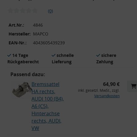
(0)
Art.Nr.:
4846
Hersteller:
MAPCO
EAN-Nr.:
4043605439239
14 Tage
schnelle
sichere
Rückgaberecht
Lieferung
Zahlung
Passend dazu:
Bremssattel
64,90 €
inkl. gesetzl. MwSt., zzgl.
HA rechts,
Versandkosten
AUDI 100 (B4),
A6 (C5),
Hinterachse
rechts, AUDI,
VW