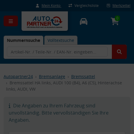
Mein Konto
Vergleichsliste
Merkzettel
0
Nummernsuche
Volltextsuche
Autopartner24
Bremsanlage
Bremssattel
Bremssattel HA links, AUDI 100 (B4), A6 (C5), Hinterachse
links, AUDI, VW
Die Angaben zu Ihrem Fahrzeug sind
unvollständig. Bitte vervollständigen Sie Ihre
Angaben.