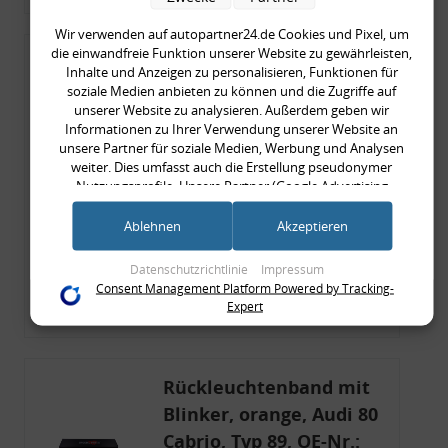
Wir verwenden auf autopartner24.de Cookies und Pixel, um
die einwandfreie Funktion unserer Website zu gewährleisten,
Rückleuchtenband mit
Inhalte und Anzeigen zu personalisieren, Funktionen für
Blinker, rot, US-Ecken,
soziale Medien anbieten zu können und die Zugriffe auf
unserer Website zu analysieren. Außerdem geben wir
Audi 80 Cabrio, Typ 89,
Informationen zu Ihrer Verwendung unserer Website an
OE-Nr.: 8G0945225 +
unsere Partner für soziale Medien, Werbung und Analysen
weiter. Dies umfasst auch die Erstellung pseudonymer
8G0945225C
999,99 €
Nutzungsprofile. Unsere Partner (Google Advertising
Products) führen diese Informationen möglicherweise mit
999,99 € pro 1
weiteren Daten zusammen, die Sie ihnen bereitgestellt haben
Ablehnen
Akzeptieren
inkl. gesetzl. MwSt., zzgl.
Versandkosten
(bspw. anhand eines persönlichen Accounts) oder welche sie
Merkzettel
im Rahmen Ihrer Nutzung der Dienste gesammelt haben
Datenschutzrichtlinie
Impressum
(bspw. Nutzungsdaten anderer Geräte). Ihre Einwilligung zur
Consent Management Platform Powered by Tracking-
Nutzung von Cookies und Pixeln können Sie jederzeit
Zum Artikel
Expert
widerrufen, indem Sie auf den Datenschutz-Button links
unten klicken und dort die entsprechenden Anpassungen
vornehmen.
Rückleuchtenband mit
Zwecke der Datenverarbeitung durch unsere Partner:
Blinker, orange, Audi 80
Speichern von oder Zugriff auf Informationen auf einem Endgerät
Cabrio, Typ 89, OE-Nr.:
Verwendung reduzierter Daten zur Auswahl von Werbeanzeigen