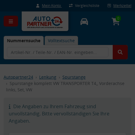
Mein Konto
Vergleichsliste
Merkzettel
0
Nummernsuche
Volltextsuche
Autopartner24
Lenkung
Spurstange
Spurstange komplett VW TRANSPORTER T4,, Vorderachse
links, Set, VW
Die Angaben zu Ihrem Fahrzeug sind
unvollständig. Bitte vervollständigen Sie Ihre
Angaben.