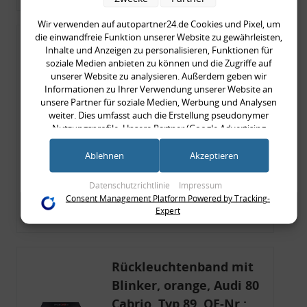
Wir verwenden auf autopartner24.de Cookies und Pixel, um
die einwandfreie Funktion unserer Website zu gewährleisten,
Rückleuchtenband mit
Inhalte und Anzeigen zu personalisieren, Funktionen für
Blinker, rot, US-Ecken,
soziale Medien anbieten zu können und die Zugriffe auf
unserer Website zu analysieren. Außerdem geben wir
Audi 80 Cabrio, Typ 89,
Informationen zu Ihrer Verwendung unserer Website an
OE-Nr.: 8G0945225 +
unsere Partner für soziale Medien, Werbung und Analysen
weiter. Dies umfasst auch die Erstellung pseudonymer
8G0945225C
999,99 €
Nutzungsprofile. Unsere Partner (Google Advertising
Products) führen diese Informationen möglicherweise mit
999,99 € pro 1
weiteren Daten zusammen, die Sie ihnen bereitgestellt haben
Ablehnen
Akzeptieren
inkl. gesetzl. MwSt., zzgl.
Versandkosten
(bspw. anhand eines persönlichen Accounts) oder welche sie
im Rahmen Ihrer Nutzung der Dienste gesammelt haben
Merkzettel
Datenschutzrichtlinie
Impressum
(bspw. Nutzungsdaten anderer Geräte). Ihre Einwilligung zur
Consent Management Platform Powered by Tracking-
Nutzung von Cookies und Pixeln können Sie jederzeit
Zum Artikel
Expert
widerrufen, indem Sie auf den Datenschutz-Button links
unten klicken und dort die entsprechenden Anpassungen
vornehmen.
Rückleuchtenband mit
Zwecke der Datenverarbeitung durch unsere Partner:
Blinker, orange, Audi 80
Speichern von oder Zugriff auf Informationen auf einem Endgerät
Cabrio, Typ 89, OE-Nr.:
Verwendung reduzierter Daten zur Auswahl von Werbeanzeigen