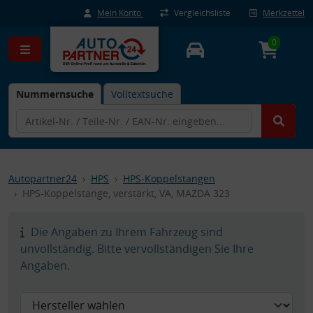
Mein Konto
Vergleichsliste
Merkzettel
0
Nummernsuche
Volltextsuche
Autopartner24
HPS
HPS-Koppelstangen
HPS-Koppelstange, verstärkt, VA, MAZDA 323
Die Angaben zu Ihrem Fahrzeug sind
unvollständig. Bitte vervollständigen Sie Ihre
Angaben.