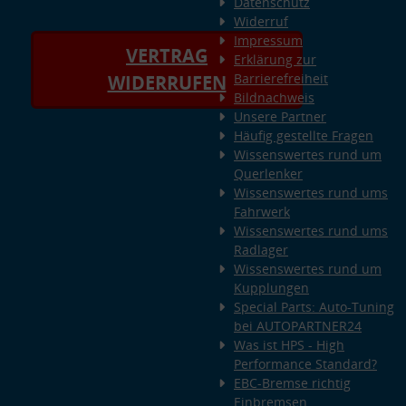
Datenschutz
Widerruf
Impressum
VERTRAG
Erklärung zur
Barrierefreiheit
WIDERRUFEN
Bildnachweis
Unsere Partner
Häufig gestellte Fragen
Wissenswertes rund um
Querlenker
Wissenswertes rund ums
Fahrwerk
Wissenswertes rund ums
Radlager
Wissenswertes rund um
Kupplungen
Special Parts: Auto-Tuning
bei AUTOPARTNER24
Was ist HPS - High
Performance Standard?
EBC-Bremse richtig
Einbremsen