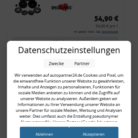
54,90 €
54,90 € pro 1
inkl. gesetzl. MwSt., zzgl.
Versandkosten
Merkzettel
Datenschutzeinstellungen
Zum Artikel
Zwecke
Partner
Wir verwenden auf autopartner24.de Cookies und Pixel, um
Rückleuchtenband mit
die einwandfreie Funktion unserer Website zu gewährleisten,
Inhalte und Anzeigen zu personalisieren, Funktionen für
Blinker, rot, US-Ecken,
soziale Medien anbieten zu können und die Zugriffe auf
Audi 80 Cabrio, Typ 89,
unserer Website zu analysieren. Außerdem geben wir
OE-Nr.: 8G0945225 +
Informationen zu Ihrer Verwendung unserer Website an
unsere Partner für soziale Medien, Werbung und Analysen
8G0945225C
weiter. Dies umfasst auch die Erstellung pseudonymer
999,99 €
Nutzungsprofile. Unsere Partner (Google Advertising
999,99 € pro 1
Products) führen diese Informationen möglicherweise mit
inkl. gesetzl. MwSt., zzgl.
Versandkosten
weiteren Daten zusammen, die Sie ihnen bereitgestellt haben
Ablehnen
Akzeptieren