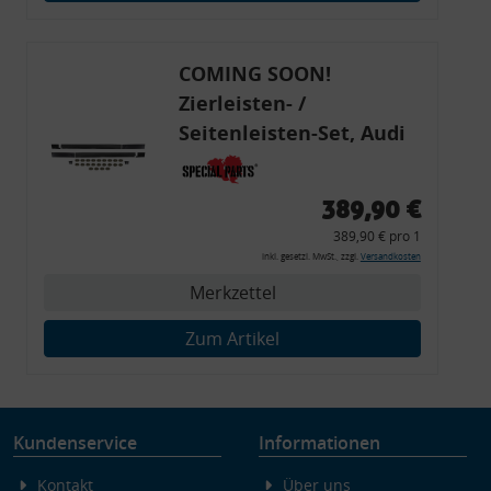
Endgeräteeigenschaften zur Identifikation aktiv abfragen
COMING SOON!
Zierleisten- /
Seitenleisten-Set, Audi
80 Cabrio, Coupe, S2, (6x
Zierleiste, 2x Kappe,
389,90 €
Clipse,
389,90 € pro 1
Montagewerkzeug)
inkl. gesetzl. MwSt., zzgl.
Versandkosten
Merkzettel
Zum Artikel
Kundenservice
Informationen
Kontakt
Über uns