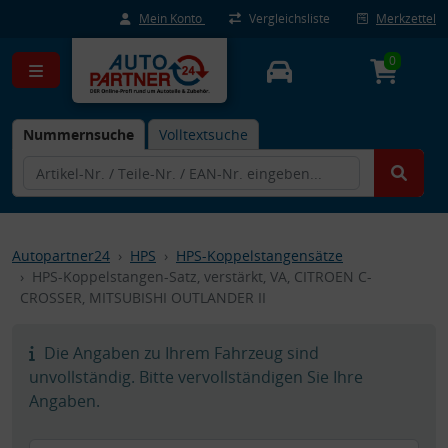
Mein Konto
Vergleichsliste
Merkzettel
0
Nummernsuche
Volltextsuche
Autopartner24
HPS
HPS-Koppelstangensätze
HPS-Koppelstangen-Satz, verstärkt, VA, CITROEN C-
CROSSER, MITSUBISHI OUTLANDER II
Die Angaben zu Ihrem Fahrzeug sind
unvollständig. Bitte vervollständigen Sie Ihre
Angaben.