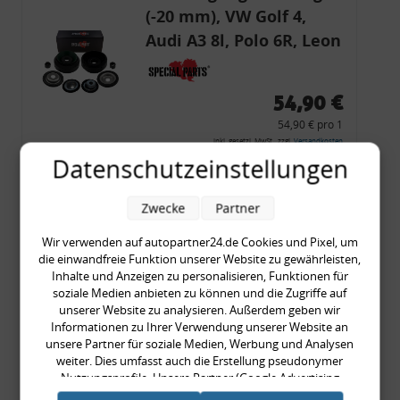
(-20 mm), VW Golf 4,
Audi A3 8l, Polo 6R, Leon
54,90 €
54,90 € pro 1
inkl. gesetzl. MwSt., zzgl.
Versandkosten
Datenschutzeinstellungen
Merkzettel
Zum Artikel
Zwecke
Partner
Wir verwenden auf autopartner24.de Cookies und Pixel, um
die einwandfreie Funktion unserer Website zu gewährleisten,
Inhalte und Anzeigen zu personalisieren, Funktionen für
Rückleuchtenband mit
soziale Medien anbieten zu können und die Zugriffe auf
Blinker, rot, US-Ecken,
unserer Website zu analysieren. Außerdem geben wir
Informationen zu Ihrer Verwendung unserer Website an
Audi 80 Cabrio, Typ 89,
unsere Partner für soziale Medien, Werbung und Analysen
OE-Nr.: 8G0945225 +
weiter. Dies umfasst auch die Erstellung pseudonymer
8G0945225C
Nutzungsprofile. Unsere Partner (Google Advertising
999,99 €
Products) führen diese Informationen möglicherweise mit