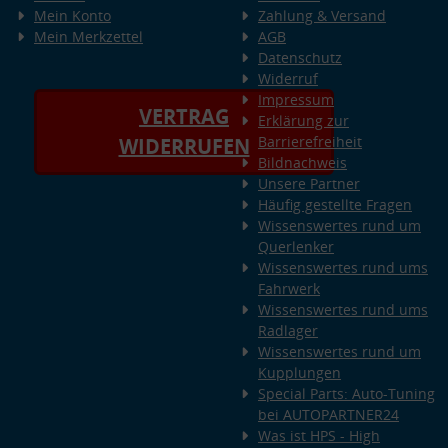
Mein Konto
Zahlung & Versand
Mein Merkzettel
AGB
Datenschutz
Widerruf
Impressum
VERTRAG
Erklärung zur
Barrierefreiheit
WIDERRUFEN
Bildnachweis
Unsere Partner
Häufig gestellte Fragen
Wissenswertes rund um
Querlenker
Wissenswertes rund ums
Fahrwerk
Wissenswertes rund ums
Radlager
Wissenswertes rund um
Kupplungen
Special Parts: Auto-Tuning
bei AUTOPARTNER24
Was ist HPS - High