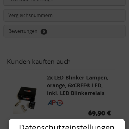
Vergleichsnummern
Bewertungen
0
Kunden kauften auch
2x LED-Blinker-Lampen,
orange, 6xCREE® LED,
inkl. LED Blinkerrelais
CF 14
69,90 €
69,90 € pro 1
Datenschutzeinstellungen
inkl. gesetzl. MwSt., zzgl.
Versandkosten