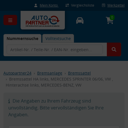
Mein Konto
Vergleichsliste
Merkzettel
0
Nummernsuche
Volltextsuche
Autopartner24
Bremsanlage
Bremssattel
Bremssattel HA links, MERCEDES SPRINTER 06/06, VW ,
Hinterachse links, MERCEDES-BENZ, VW
Die Angaben zu Ihrem Fahrzeug sind
unvollständig. Bitte vervollständigen Sie Ihre
Angaben.