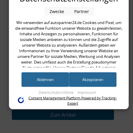
Merkzettel
Zwecke
Partner
Zum Artikel
Wir verwenden auf autopartner24.de Cookies und Pixel, um
die einwandfreie Funktion unserer Website zu gewährleisten,
Inhalte und Anzeigen zu personalisieren, Funktionen für
soziale Medien anbieten zu können und die Zugriffe auf
Rückleuchtenband mit
unserer Website zu analysieren. Außerdem geben wir
Blinker, rot, US-Ecken,
Informationen zu Ihrer Verwendung unserer Website an
unsere Partner für soziale Medien, Werbung und Analysen
Audi 80 Cabrio, Typ 89,
weiter. Dies umfasst auch die Erstellung pseudonymer
OE-Nr.: 8G0945225 +
Nutzungsprofile. Unsere Partner (Google Advertising
Products) führen diese Informationen möglicherweise mit
8G0945225C
999,99 €
weiteren Daten zusammen, die Sie ihnen bereitgestellt haben
Ablehnen
Akzeptieren
(bspw. anhand eines persönlichen Accounts) oder welche sie
999,99 € pro 1
im Rahmen Ihrer Nutzung der Dienste gesammelt haben
Datenschutzrichtlinie
Impressum
inkl. gesetzl. MwSt., zzgl.
Versandkosten
(bspw. Nutzungsdaten anderer Geräte). Ihre Einwilligung zur
Consent Management Platform Powered by Tracking-
Nutzung von Cookies und Pixeln können Sie jederzeit
Merkzettel
Expert
widerrufen, indem Sie auf den Datenschutz-Button links
unten klicken und dort die entsprechenden Anpassungen
Zum Artikel
vornehmen.
Zwecke der Datenverarbeitung durch unsere Partner: