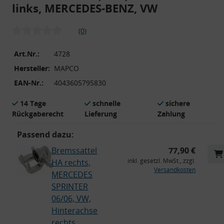
links, MERCEDES-BENZ, VW
(0)
Art.Nr.:
4728
Hersteller:
MAPCO
EAN-Nr.:
4043605795830
14 Tage
schnelle
sichere
Rückgaberecht
Lieferung
Zahlung
Passend dazu:
Bremssattel
77,90 €
inkl. gesetzl. MwSt., zzgl.
HA rechts,
Versandkosten
MERCEDES
SPRINTER
06/06, VW,
Hinterachse
rechts,