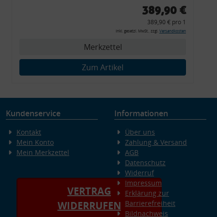
Zierleiste, 2x Kappe,
389,90 €
Clipse,
389,90 € pro 1
Montagewerkzeug)
inkl. gesetzl. MwSt., zzgl.
Versandkosten
Merkzettel
Zum Artikel
Kundenservice
Informationen
Kontakt
Über uns
Mein Konto
Zahlung & Versand
Mein Merkzettel
AGB
Datenschutz
Widerruf
Impressum
VERTRAG
Erklärung zur
Barrierefreiheit
WIDERRUFEN
Bildnachweis