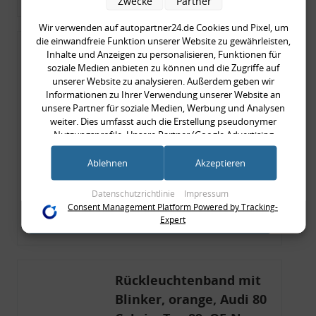
Zwecke
Partner
Wir verwenden auf autopartner24.de Cookies und Pixel, um
die einwandfreie Funktion unserer Website zu gewährleisten,
Rückleuchtenband mit
Inhalte und Anzeigen zu personalisieren, Funktionen für
soziale Medien anbieten zu können und die Zugriffe auf
Blinker, rot, US-Ecken,
unserer Website zu analysieren. Außerdem geben wir
Audi 80 Cabrio, Typ 89,
Informationen zu Ihrer Verwendung unserer Website an
OE-Nr.: 8G0945225 +
unsere Partner für soziale Medien, Werbung und Analysen
weiter. Dies umfasst auch die Erstellung pseudonymer
8G0945225C
Nutzungsprofile. Unsere Partner (Google Advertising
999,99 €
Products) führen diese Informationen möglicherweise mit
999,99 € pro 1
weiteren Daten zusammen, die Sie ihnen bereitgestellt haben
Ablehnen
Akzeptieren
inkl. gesetzl. MwSt., zzgl.
Versandkosten
(bspw. anhand eines persönlichen Accounts) oder welche sie
im Rahmen Ihrer Nutzung der Dienste gesammelt haben
Merkzettel
Datenschutzrichtlinie
Impressum
(bspw. Nutzungsdaten anderer Geräte). Ihre Einwilligung zur
Consent Management Platform Powered by Tracking-
Nutzung von Cookies und Pixeln können Sie jederzeit
Expert
Zum Artikel
widerrufen, indem Sie auf den Datenschutz-Button links
unten klicken und dort die entsprechenden Anpassungen
vornehmen.
Rückleuchtenband mit
Zwecke der Datenverarbeitung durch unsere Partner:
Blinker, orange, Audi 80
Speichern von oder Zugriff auf Informationen auf einem Endgerät
Verwendung reduzierter Daten zur Auswahl von Werbeanzeigen