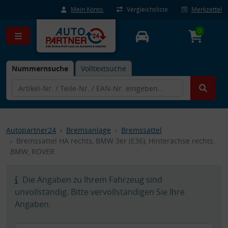
Mein Konto
Vergleichsliste
Merkzettel
0
Nummernsuche
Volltextsuche
Autopartner24
Bremsanlage
Bremssattel
Bremssattel HA rechts, BMW 3er (E36), Hinterachse rechts,
BMW, ROVER
Die Angaben zu Ihrem Fahrzeug sind
unvollständig. Bitte vervollständigen Sie Ihre
Angaben.