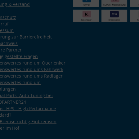
ung & Versand
nschutz
rruf
ressum
ärung zur Barrierefreiheit
nachweis
re Partner
ig gestellte Fragen
enswertes rund um Querlenker
enswertes rund ums Fahrwerk
enswertes rund ums Radlager
enswertes rund um
plungen
ial Parts: Auto-Tuning bei
OPARTNER24
ist HPS - High Performance
dard?
Bremse richtig Einbremsen
er im Hof