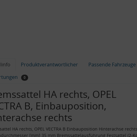
linfo
Produktverantwortlicher
Passende Fahrzeuge
rtungen
0
emssattel HA rechts, OPEL
CTRA B, Einbauposition,
nterachse rechts
attel HA rechts, OPEL VECTRA B Einbauposition Hinterachse recht
ndurchmesser [mm] 35 mm Bremssattelausführung Festsattel (2-K