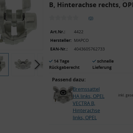
B, Hinterachse rechts, OP
(0)
Art.Nr.:
4422
Hersteller:
MAPCO
EAN-Nr.:
4043605762733
14 Tage
schnelle
Rückgaberecht
Lieferung
Passend dazu:
Bremssattel
inkl. ges
HA links, OPEL
VECTRA B,
Hinterachse
links, OPEL