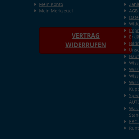
Mein Konto
Zahl
Mein Merkzettel
AGB
Date
Wide
Imp
VERTRAG
Erkl
Bild
WIDERRUFEN
Unse
Häuf
Wiss
Wiss
Wiss
Wiss
Kup
Spec
AUT
Was 
Stan
EBC-
Runt