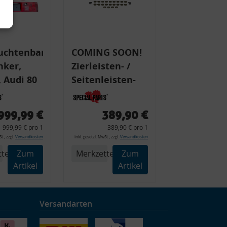
uchtenband
COMING SOON!
nker,
Zierleisten- /
 Audi 80
Seitenleisten-
 Typ 89,
Set, Audi 80
Cabrio, Coupe,
999,99 €
389,90 €
225 +
S2, (6x
999,99 € pro 1
389,90 € pro 1
225C
Zierleiste, 2x
t., zzgl.
Versandkosten
inkl. gesetzl. MwSt., zzgl.
Versandkosten
Kappe, Clipse,
tel
Zum
Merkzettel
Zum
Montagewerkzeug)
Artikel
Artikel
Versandarten