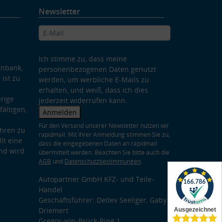
Newsletter
Ich stimme zu, dass meine
enbank,
personenbezogenen Daten genutzt
 ist zu
werden, um werbliche E-Mails zu
erhalten, und weiß, dass ich dies
rige
jederzeit widerrufen kann.
ältigen,
Anmelden
Für den Versand unserer Newsletter nutzen wir
hren zu
rapidmail. Mit Ihrer Anmeldung stimmen Sie zu,
lt eine
dass die eingegebenen Daten an rapidmail
nd wird
übermittelt werden. Beachten Sie bitte auch die
AGB
und
Datenschutzbestimmungen
.
Autopartner GmbH KFZ- und Teile-
Handel
Geschäftsführer: Detlev Seeliger, Gaby
Driemert
Gregor-von-Brück-Ring 1