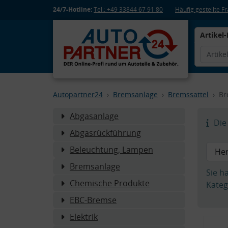
24/7-Hotline:
Tel.: +49 33844 67 91 80
Häufig gestellte 
Artikel-
Autopartner24
Bremsanlage
Bremssattel
Br
Abgasanlage
Die 
Abgasrückführung
Beleuchtung, Lampen
Bremsanlage
Sie h
Chemische Produkte
Kateg
EBC-Bremse
Elektrik