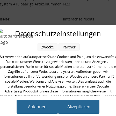
system ATE paarige Artikelnummer 4423
seite:
Hinterachse rechts
sattelausführung:
Festsattel (2-Kolben)
Datenschutzeinstellungen
system:
ATE
ndurchmesser [mm]:
35 mm
Zwecke
Partner
ge Artikelnummer:
4423
Wir verwenden auf autopartner24.de Cookies und Pixel, um die einwandfrei
Funktion unserer Website zu gewährleisten, Inhalte und Anzeigen zu
personalisieren, Funktionen für soziale Medien anbieten zu können und die
Zugriffe auf unserer Website zu analysieren. Außerdem geben wir
Informationen zu Ihrer Verwendung unserer Website an unsere Partner für
en kauften auch
soziale Medien, Werbung und Analysen weiter. Dies umfasst auch die
Erstellung pseudonymer Nutzungsprofile. Unsere Partner (Google
Advertising Products) führen diese Informationen möglicherweise mit
weiteren Daten zusammen, die Sie ihnen bereitgestellt haben (bspw. anhan
eines persönlichen Accounts) oder welche sie im Rahmen Ihrer Nutzung der
Dienste gesammelt haben (bspw. Nutzungsdaten anderer Geräte). Ihre
Ablehnen
Akzeptieren
Einwilligung zur Nutzung von Cookies und Pixeln können Sie jederzeit
widerrufen, indem Sie auf den Datenschutz-Button links unten klicken und