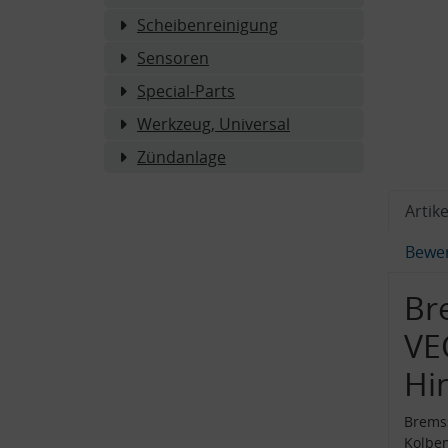
Scheibenreinigung
Sensoren
Special-Parts
Werkzeug, Universal
Zündanlage
Artike
Bewe
Br
VE
Hi
Bremss
Kolbe