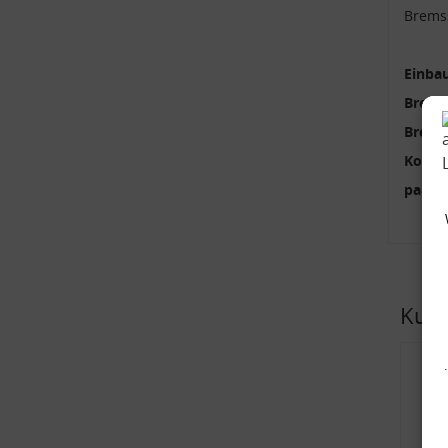
Brems
Einbau
Brems
Brems
Kolbe
paari
Kund