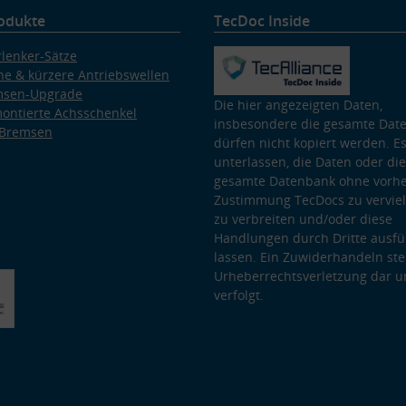
odukte
TecDoc Inside
lenker-Sätze
e & kürzere Antriebswellen
msen-Upgrade
Die hier angezeigten Daten,
ontierte Achsschenkel
insbesondere die gesamte Dat
 Bremsen
dürfen nicht kopiert werden. Es
unterlassen, die Daten oder die
gesamte Datenbank ohne vorhe
Zustimmung TecDocs zu vervielf
zu verbreiten und/oder diese
Handlungen durch Dritte ausfü
lassen. Ein Zuwiderhandeln stel
Urheberrechtsverletzung dar u
verfolgt.