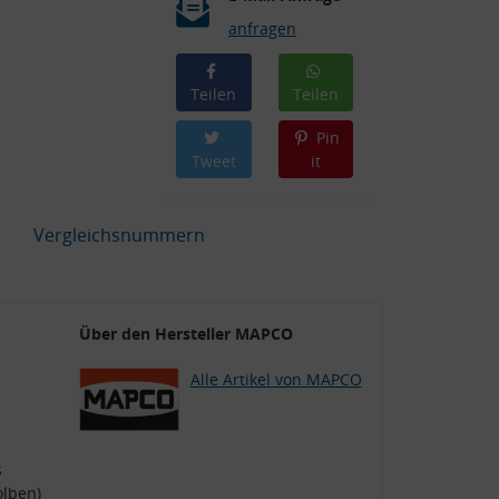
anfragen
Teilen
Teilen
Pin
Tweet
it
Vergleichsnummern
Über den Hersteller MAPCO
Alle Artikel von MAPCO
s
olben)