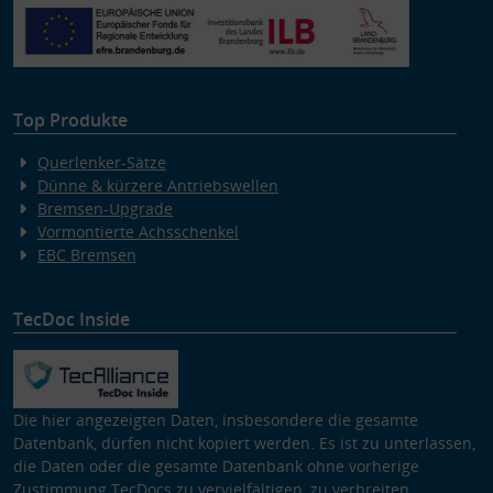
Verwendung von Profilen zur Auswahl personalisierter Inhalte
Messung der Werbeleistung
Messung der Performance von Inhalten
Analyse von Zielgruppen durch Statistiken oder Kombinationen
von Daten aus verschiedenen Quellen
Entwicklung und Verbesserung der Angebote
Verwendung reduzierter Daten zur Auswahl von Inhalten
Top Produkte
Besondere Features:
Querlenker-Sätze
Verwendung genauer Standortdaten
Dünne & kürzere Antriebswellen
Endgeräteeigenschaften zur Identifikation aktiv abfragen
Bremsen-Upgrade
Vormontierte Achsschenkel
EBC Bremsen
TecDoc Inside
Die hier angezeigten Daten, insbesondere die gesamte
Datenbank, dürfen nicht kopiert werden. Es ist zu unterlassen,
die Daten oder die gesamte Datenbank ohne vorherige
Zustimmung TecDocs zu vervielfältigen, zu verbreiten