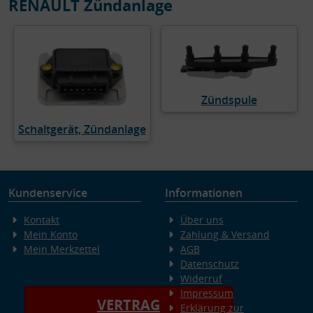
RENAULT Zündanlage
Zündspule
Schaltgerät, Zündanlage
Kundenservice
Informationen
Kontakt
Über uns
Mein Konto
Zahlung & Versand
Mein Merkzettel
AGB
Datenschutz
Widerruf
Impressum
VERTRAG
Erklärung zur