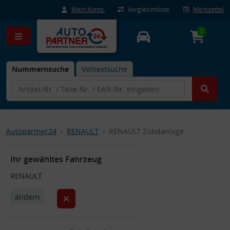
Mein Konto
Vergleichsliste
Merkzettel
0
Nummernsuche
Volltextsuche
Autopartner24
RENAULT
RENAULT Zündanlage
Ihr gewähltes Fahrzeug
RENAULT
ändern