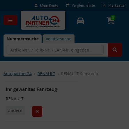
Mein Konto
Vergleichsliste
Merkzettel
0
Nummernsuche
Volltextsuche
Autopartner24
RENAULT
RENAULT Sensoren
Ihr gewähltes Fahrzeug
RENAULT
ändern