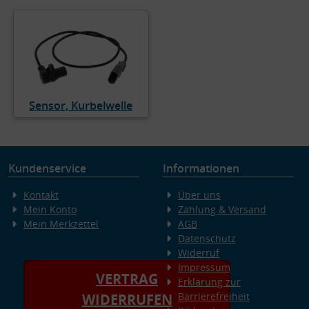
Sensor, Kurbelwelle
Kundenservice
Informationen
Kontakt
Über uns
Mein Konto
Zahlung & Versand
Mein Merkzettel
AGB
Datenschutz
Widerruf
Impressum
VERTRAG
Erklärung zur
Barrierefreiheit
WIDERRUFEN