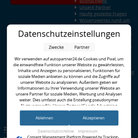
Bildnachweis
Unsere Partner
Häufig gestellte Fragen
Wissenswertes rund um
Querlenker
Datenschutzeinstellungen
Wissenswertes rund ums
Fahrwerk
Wissenswertes rund ums
Zwecke
Partner
Radlager
Wir verwenden auf autopartner24.de Cookies und Pixel, um
Wissenswertes rund um
die einwandfreie Funktion unserer Website zu gewährleisten,
Kupplungen
Inhalte und Anzeigen zu personalisieren, Funktionen für
Special Parts: Auto-Tuning
soziale Medien anbieten zu können und die Zugriffe auf
bei AUTOPARTNER24
unserer Website zu analysieren. Außerdem geben wir
Was ist HPS - High
Informationen zu Ihrer Verwendung unserer Website an
Performance Standard?
unsere Partner für soziale Medien, Werbung und Analysen
EBC-Bremse richtig
weiter. Dies umfasst auch die Erstellung pseudonymer
Einbremsen
Nutzungsprofile. Unsere Partner (Google Advertising
Runter im Hof
Products) führen diese Informationen möglicherweise mit
weiteren Daten zusammen, die Sie ihnen bereitgestellt haben
Ablehnen
Akzeptieren
(bspw. anhand eines persönlichen Accounts) oder welche sie
Zahlungsarten
Versandarten
im Rahmen Ihrer Nutzung der Dienste gesammelt haben
Datenschutzrichtlinie
Impressum
(bspw. Nutzungsdaten anderer Geräte). Ihre Einwilligung zur
Consent Management Platform Powered by Tracking-