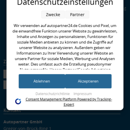
Datenschutzeinstellungen
Kupplungen
Special Parts: Auto-Tuning
bei AUTOPARTNER24
Zwecke
Partner
Was ist HPS - High
Wir verwenden auf autopartner24.de Cookies und Pixel, um
Performance Standard?
die einwandfreie Funktion unserer Website zu gewährleisten,
EBC-Bremse richtig
Inhalte und Anzeigen zu personalisieren, Funktionen für
Einbremsen
soziale Medien anbieten zu können und die Zugriffe auf
Runter im Hof
unserer Website zu analysieren. Außerdem geben wir
Informationen zu Ihrer Verwendung unserer Website an
unsere Partner für soziale Medien, Werbung und Analysen
Zahlungsarten
Versandarten
weiter. Dies umfasst auch die Erstellung pseudonymer
Nutzungsprofile. Unsere Partner (Google Advertising
Products) führen diese Informationen möglicherweise mit
weiteren Daten zusammen, die Sie ihnen bereitgestellt haben
Ablehnen
Akzeptieren
(bspw. anhand eines persönlichen Accounts) oder welche sie
im Rahmen Ihrer Nutzung der Dienste gesammelt haben
Datenschutzrichtlinie
Impressum
(bspw. Nutzungsdaten anderer Geräte). Ihre Einwilligung zur
Consent Management Platform Powered by Tracking-
Nutzung von Cookies und Pixeln können Sie jederzeit
Expert
widerrufen, indem Sie auf den Datenschutz-Button links
Kontakt
unten klicken und dort die entsprechenden Anpassungen
vornehmen.
Autopartner GmbH
Gregor-von-Brück-Ring 1