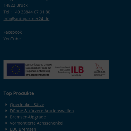
Zwecke der Datenverarbeitung durch unsere Partner:
14822 Brück
Speichern von oder Zugriff auf Informationen auf einem Endgerät
Tel.: +49 33844 67 91 80
Verwendung reduzierter Daten zur Auswahl von Werbeanzeigen
Erstellung von Profilen für personalisierte Werbung
info@autopartner24.de
Verwendung von Profilen zur Auswahl personalisierter Werbung
Erstellung von Profilen zur Personalisierung von Inhalten
Facebook
Verwendung von Profilen zur Auswahl personalisierter Inhalte
Messung der Werbeleistung
YouTube
Messung der Performance von Inhalten
Analyse von Zielgruppen durch Statistiken oder Kombinationen
von Daten aus verschiedenen Quellen
Entwicklung und Verbesserung der Angebote
Verwendung reduzierter Daten zur Auswahl von Inhalten
Besondere Features:
Verwendung genauer Standortdaten
Endgeräteeigenschaften zur Identifikation aktiv abfragen
Top Produkte
Querlenker-Sätze
Dünne & kürzere Antriebswellen
Bremsen-Upgrade
Vormontierte Achsschenkel
EBC Bremsen