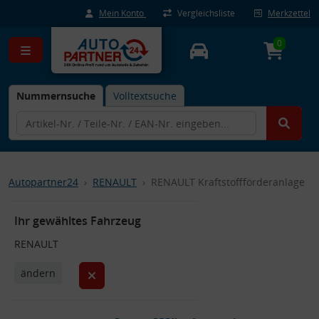
Mein Konto
Vergleichsliste
Merkzettel
0
Nummernsuche
Volltextsuche
Autopartner24
RENAULT
RENAULT Kraftstoffförderanlage
Ihr gewähltes Fahrzeug
RENAULT
ändern