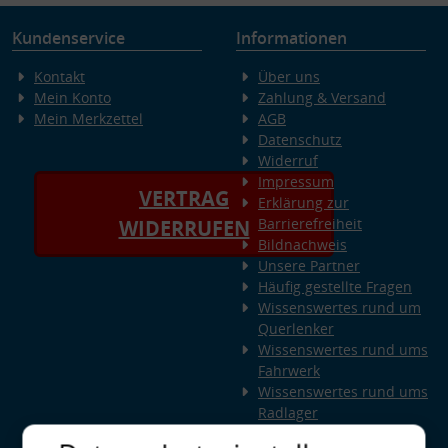
Kundenservice
Informationen
Kontakt
Über uns
Mein Konto
Zahlung & Versand
Mein Merkzettel
AGB
Datenschutz
Widerruf
Impressum
VERTRAG
Erklärung zur
Barrierefreiheit
WIDERRUFEN
Bildnachweis
Unsere Partner
Häufig gestellte Fragen
Wissenswertes rund um
Querlenker
Wissenswertes rund ums
Fahrwerk
Wissenswertes rund ums
Radlager
Wissenswertes rund um