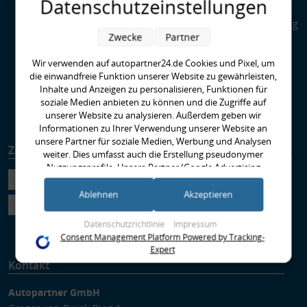
Datenschutzeinstellungen
Kupplungen
Special Parts: Auto-Tuning
Zwecke
Partner
bei AUTOPARTNER24
Was ist HPS - High
Wir verwenden auf autopartner24.de Cookies und Pixel, um
Performance Standard?
die einwandfreie Funktion unserer Website zu gewährleisten,
EBC-Bremse richtig
Inhalte und Anzeigen zu personalisieren, Funktionen für
Einbremsen
soziale Medien anbieten zu können und die Zugriffe auf
Runter im Hof
unserer Website zu analysieren. Außerdem geben wir
Informationen zu Ihrer Verwendung unserer Website an
unsere Partner für soziale Medien, Werbung und Analysen
Zahlungsarten
Versandarten
weiter. Dies umfasst auch die Erstellung pseudonymer
Nutzungsprofile. Unsere Partner (Google Advertising
Products) führen diese Informationen möglicherweise mit
weiteren Daten zusammen, die Sie ihnen bereitgestellt haben
Ablehnen
Akzeptieren
(bspw. anhand eines persönlichen Accounts) oder welche sie
im Rahmen Ihrer Nutzung der Dienste gesammelt haben
Datenschutzrichtlinie
Impressum
(bspw. Nutzungsdaten anderer Geräte). Ihre Einwilligung zur
Consent Management Platform Powered by Tracking-
Nutzung von Cookies und Pixeln können Sie jederzeit
Expert
widerrufen, indem Sie auf den Datenschutz-Button links
Kontakt
unten klicken und dort die entsprechenden Anpassungen
vornehmen.
Autopartner GmbH