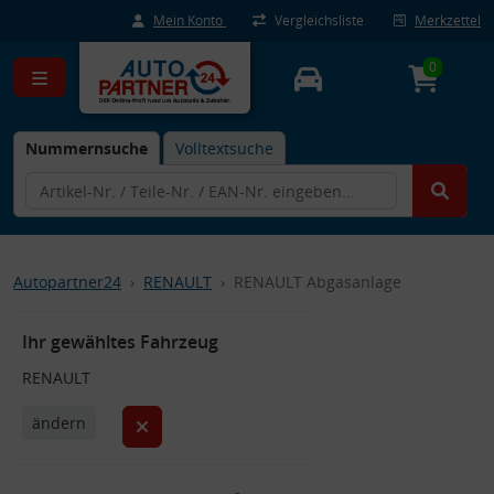
Mein Konto
Vergleichsliste
Merkzettel
0
Nummernsuche
Volltextsuche
Autopartner24
RENAULT
RENAULT Abgasanlage
Ihr gewähltes Fahrzeug
RENAULT
ändern