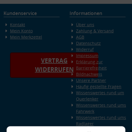
Kundenservice
Informationen
Kontakt
Über uns
Mein Konto
Zahlung & Versand
Mein Merkzettel
AGB
Datenschutz
Widerruf
Impressum
VERTRAG
Erklärung zur
Barrierefreiheit
WIDERRUFEN
Bildnachweis
Unsere Partner
Häufig gestellte Fragen
Wissenswertes rund um
Querlenker
Wissenswertes rund ums
Fahrwerk
Wissenswertes rund ums
Radlager
Wissenswertes rund um