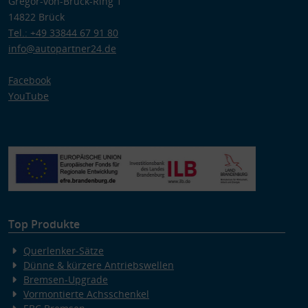
Gregor-von-Brück-Ring 1
Zwecke der Datenverarbeitung durch unsere Partner:
14822 Brück
Speichern von oder Zugriff auf Informationen auf einem Endgerät
Tel.: +49 33844 67 91 80
Verwendung reduzierter Daten zur Auswahl von Werbeanzeigen
Erstellung von Profilen für personalisierte Werbung
info@autopartner24.de
Verwendung von Profilen zur Auswahl personalisierter Werbung
Erstellung von Profilen zur Personalisierung von Inhalten
Verwendung von Profilen zur Auswahl personalisierter Inhalte
Facebook
Messung der Werbeleistung
YouTube
Messung der Performance von Inhalten
Analyse von Zielgruppen durch Statistiken oder Kombinationen
von Daten aus verschiedenen Quellen
Entwicklung und Verbesserung der Angebote
Verwendung reduzierter Daten zur Auswahl von Inhalten
Besondere Features:
Verwendung genauer Standortdaten
Endgeräteeigenschaften zur Identifikation aktiv abfragen
Top Produkte
Querlenker-Sätze
Dünne & kürzere Antriebswellen
Bremsen-Upgrade
Vormontierte Achsschenkel