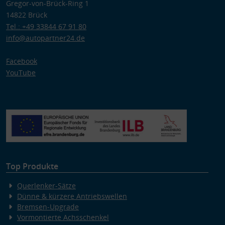
Gregor-von-Brück-Ring 1
Zwecke der Datenverarbeitung durch unsere Partner:
14822 Brück
Speichern von oder Zugriff auf Informationen auf einem Endgerät
Verwendung reduzierter Daten zur Auswahl von Werbeanzeigen
Tel.: +49 33844 67 91 80
Erstellung von Profilen für personalisierte Werbung
info@autopartner24.de
Verwendung von Profilen zur Auswahl personalisierter Werbung
Erstellung von Profilen zur Personalisierung von Inhalten
Verwendung von Profilen zur Auswahl personalisierter Inhalte
Facebook
Messung der Werbeleistung
YouTube
Messung der Performance von Inhalten
Analyse von Zielgruppen durch Statistiken oder Kombinationen
von Daten aus verschiedenen Quellen
Entwicklung und Verbesserung der Angebote
Verwendung reduzierter Daten zur Auswahl von Inhalten
Besondere Features:
Verwendung genauer Standortdaten
Endgeräteeigenschaften zur Identifikation aktiv abfragen
Top Produkte
Querlenker-Sätze
Dünne & kürzere Antriebswellen
Bremsen-Upgrade
Vormontierte Achsschenkel