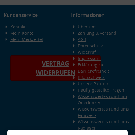
Kundenservice
Informationen
Kontakt
Über uns
Mein Konto
Zahlung & Versand
Mein Merkzettel
AGB
Datenschutz
Widerruf
Impressum
VERTRAG
Erklärung zur
Barrierefreiheit
WIDERRUFEN
Bildnachweis
Unsere Partner
Häufig gestellte Fragen
Wissenswertes rund um
Querlenker
Wissenswertes rund ums
Fahrwerk
Wissenswertes rund ums
Radlager
Wissenswertes rund um