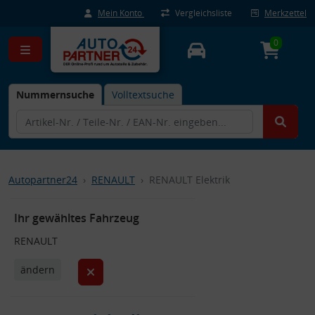
Mein Konto
Vergleichsliste
Merkzettel
0
Nummernsuche
Volltextsuche
Autopartner24
RENAULT
RENAULT Elektrik
Ihr gewähltes Fahrzeug
RENAULT
ändern