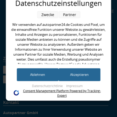
Datenschutzeinstellungen
Kupplungen
Special Parts: Auto-Tuning
Zwecke
Partner
bei AUTOPARTNER24
Was ist HPS - High
Wir verwenden auf autopartner24.de Cookies und Pixel, um
Performance Standard?
die einwandfreie Funktion unserer Website zu gewährleisten,
EBC-Bremse richtig
Inhalte und Anzeigen zu personalisieren, Funktionen für
Einbremsen
soziale Medien anbieten zu können und die Zugriffe auf
Runter im Hof
unserer Website zu analysieren. Außerdem geben wir
Informationen zu Ihrer Verwendung unserer Website an
unsere Partner für soziale Medien, Werbung und Analysen
Zahlungsarten
Versandarten
weiter. Dies umfasst auch die Erstellung pseudonymer
Nutzungsprofile. Unsere Partner (Google Advertising
Products) führen diese Informationen möglicherweise mit
weiteren Daten zusammen, die Sie ihnen bereitgestellt haben
Ablehnen
Akzeptieren
(bspw. anhand eines persönlichen Accounts) oder welche sie
im Rahmen Ihrer Nutzung der Dienste gesammelt haben
Datenschutzrichtlinie
Impressum
(bspw. Nutzungsdaten anderer Geräte). Ihre Einwilligung zur
Consent Management Platform Powered by Tracking-
Nutzung von Cookies und Pixeln können Sie jederzeit
Expert
widerrufen, indem Sie auf den Datenschutz-Button links
Kontakt
unten klicken und dort die entsprechenden Anpassungen
vornehmen.
Autopartner GmbH