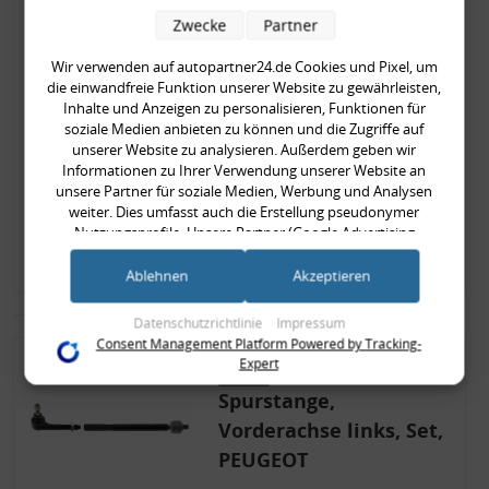
Zwecke
Partner
Art.Nr.:
49335
Hersteller:
MAPCO
Wir verwenden auf autopartner24.de Cookies und Pixel, um
EAN-Nr.:
4043605893505
die einwandfreie Funktion unserer Website zu gewährleisten,
Inhalte und Anzeigen zu personalisieren, Funktionen für
30,90 €
soziale Medien anbieten zu können und die Zugriffe auf
unserer Website zu analysieren. Außerdem geben wir
30,90 € pro Stück
Informationen zu Ihrer Verwendung unserer Website an
inkl. gesetzl. MwSt., zzgl.
Versandkosten
unsere Partner für soziale Medien, Werbung und Analysen
weiter. Dies umfasst auch die Erstellung pseudonymer
Verfügbar
Lieferzeit: 1-2 Tage
Nutzungsprofile. Unsere Partner (Google Advertising
Products) führen diese Informationen möglicherweise mit
Zum Artikel
weiteren Daten zusammen, die Sie ihnen bereitgestellt haben
Ablehnen
Akzeptieren
(bspw. anhand eines persönlichen Accounts) oder welche sie
im Rahmen Ihrer Nutzung der Dienste gesammelt haben
Datenschutzrichtlinie
Impressum
(bspw. Nutzungsdaten anderer Geräte). Ihre Einwilligung zur
Consent Management Platform Powered by Tracking-
Nutzung von Cookies und Pixeln können Sie jederzeit
Expert
widerrufen, indem Sie auf den Datenschutz-Button links
unten klicken und dort die entsprechenden Anpassungen
Spurstange,
vornehmen.
Vorderachse links, Set,
PEUGEOT
Zwecke der Datenverarbeitung durch unsere Partner: