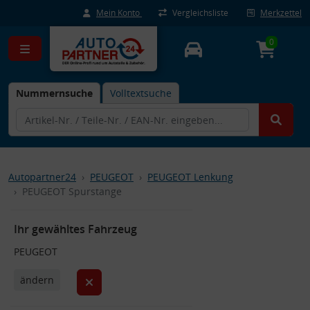
Mein Konto
Vergleichsliste
Merkzettel
0
Nummernsuche
Volltextsuche
Autopartner24
PEUGEOT
PEUGEOT Lenkung
PEUGEOT Spurstange
Ihr gewähltes Fahrzeug
PEUGEOT
ändern