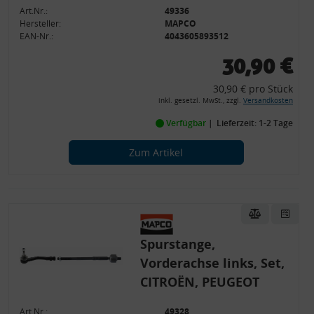
Speichern von oder Zugriff auf Informationen auf einem Endgerät
Art.Nr.:
49336
Verwendung reduzierter Daten zur Auswahl von Werbeanzeigen
Hersteller:
Erstellung von Profilen für personalisierte Werbung
MAPCO
Verwendung von Profilen zur Auswahl personalisierter Werbung
EAN-Nr.:
4043605893512
Erstellung von Profilen zur Personalisierung von Inhalten
Verwendung von Profilen zur Auswahl personalisierter Inhalte
30,90 €
Messung der Werbeleistung
Messung der Performance von Inhalten
30,90 € pro Stück
Analyse von Zielgruppen durch Statistiken oder Kombinationen
von Daten aus verschiedenen Quellen
inkl. gesetzl. MwSt., zzgl.
Versandkosten
Entwicklung und Verbesserung der Angebote
Verfügbar
Lieferzeit: 1-2 Tage
Verwendung reduzierter Daten zur Auswahl von Inhalten
Besondere Features:
Zum Artikel
Verwendung genauer Standortdaten
Endgeräteeigenschaften zur Identifikation aktiv abfragen
Spurstange,
Vorderachse links, Set,
CITROËN, PEUGEOT
Art.Nr.:
49328