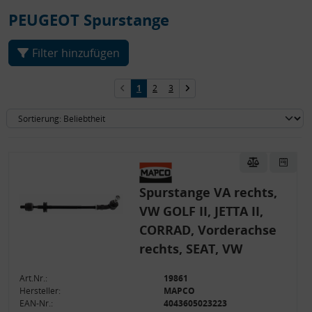
PEUGEOT Spurstange
Filter hinzufügen
1
2
3
Spurstange VA rechts,
VW GOLF II, JETTA II,
CORRAD, Vorderachse
rechts, SEAT, VW
Art.Nr.:
19861
Hersteller:
MAPCO
EAN-Nr.:
4043605023223