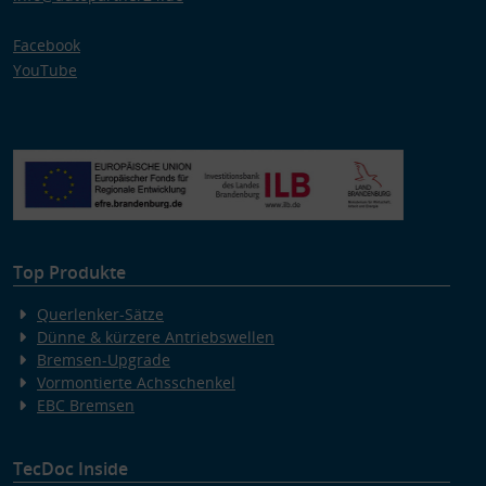
Verwendung reduzierter Daten zur Auswahl von Werbeanzeigen
Erstellung von Profilen für personalisierte Werbung
Facebook
Verwendung von Profilen zur Auswahl personalisierter Werbung
Erstellung von Profilen zur Personalisierung von Inhalten
YouTube
Verwendung von Profilen zur Auswahl personalisierter Inhalte
Messung der Werbeleistung
Messung der Performance von Inhalten
Analyse von Zielgruppen durch Statistiken oder Kombinationen
von Daten aus verschiedenen Quellen
Entwicklung und Verbesserung der Angebote
Verwendung reduzierter Daten zur Auswahl von Inhalten
Besondere Features:
Verwendung genauer Standortdaten
Endgeräteeigenschaften zur Identifikation aktiv abfragen
Top Produkte
Querlenker-Sätze
Dünne & kürzere Antriebswellen
Bremsen-Upgrade
Vormontierte Achsschenkel
EBC Bremsen
TecDoc Inside