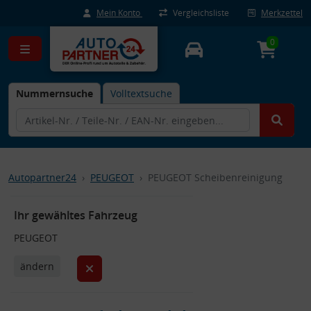
Mein Konto
Vergleichsliste
Merkzettel
0
Nummernsuche
Volltextsuche
Autopartner24
PEUGEOT
PEUGEOT Scheibenreinigung
Ihr gewähltes Fahrzeug
PEUGEOT
ändern