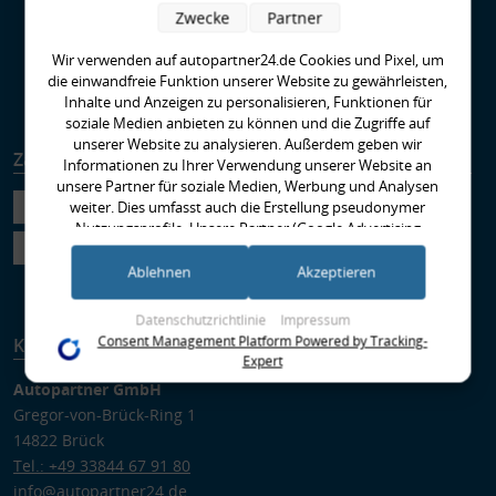
Was ist HPS - High
Zwecke
Partner
Performance Standard?
EBC-Bremse richtig
Wir verwenden auf autopartner24.de Cookies und Pixel, um
Einbremsen
die einwandfreie Funktion unserer Website zu gewährleisten,
Runter im Hof
Inhalte und Anzeigen zu personalisieren, Funktionen für
soziale Medien anbieten zu können und die Zugriffe auf
unserer Website zu analysieren. Außerdem geben wir
Zahlungsarten
Versandarten
Informationen zu Ihrer Verwendung unserer Website an
unsere Partner für soziale Medien, Werbung und Analysen
weiter. Dies umfasst auch die Erstellung pseudonymer
Nutzungsprofile. Unsere Partner (Google Advertising
Products) führen diese Informationen möglicherweise mit
weiteren Daten zusammen, die Sie ihnen bereitgestellt haben
Ablehnen
Akzeptieren
(bspw. anhand eines persönlichen Accounts) oder welche sie
im Rahmen Ihrer Nutzung der Dienste gesammelt haben
Datenschutzrichtlinie
Impressum
(bspw. Nutzungsdaten anderer Geräte). Ihre Einwilligung zur
Consent Management Platform Powered by Tracking-
Kontakt
Nutzung von Cookies und Pixeln können Sie jederzeit
Expert
widerrufen, indem Sie auf den Datenschutz-Button links
Autopartner GmbH
unten klicken und dort die entsprechenden Anpassungen
Gregor-von-Brück-Ring 1
vornehmen.
14822 Brück
Zwecke der Datenverarbeitung durch unsere Partner:
Tel.: +49 33844 67 91 80
info@autopartner24.de
Speichern von oder Zugriff auf Informationen auf einem Endgerät