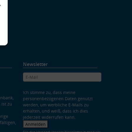
d
Newsletter
Ich stimme zu, dass meine
enbank,
personenbezogenen Daten genutzt
 ist zu
werden, um werbliche E-Mails zu
erhalten, und weiß, dass ich dies
rige
jederzeit widerrufen kann.
ältigen,
Anmelden