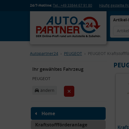
24/7-Hotline:
Tel.: +49 33844 67 91 80
Häufig gestellte 
Artikel-
Autopartner24
PEUGEOT
PEUGEOT Kraftstofff
PEUG
Ihr gewähltes Fahrzeug
PEUGEOT
ändern
Home
Kraftstoffförderanlage
Kraft