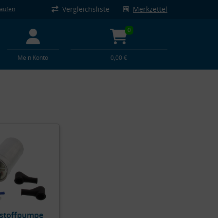
Vergleichsliste
Merkzettel
kaufen
0
Mein Konto
0,00 €
tstoffpumpe