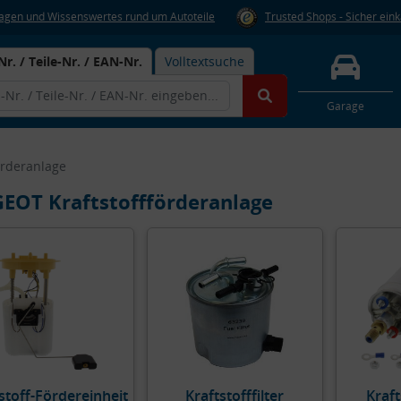
Fragen und Wissenswertes rund um Autoteile
Trusted Shops - Sicher ein
Nr. / Teile-Nr. / EAN-Nr.
Volltextsuche
Garage
örderanlage
EOT Kraftstoffförderanlage
stoff-Fördereinheit
Kraftstofffilter
Kraf