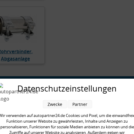
Rohrverbinder,
Abgasanlage
ationen
Zahlungsarten
Datenschutzeinstellungen
 uns
ung & Versand
Zwecke
Partner
Wir verwenden auf autopartner24.de Cookies und Pixel, um die einwandfrei
nschutz
Funktion unserer Website zu gewährleisten, Inhalte und Anzeigen zu
rruf
personalisieren, Funktionen für soziale Medien anbieten zu können und die
ressum
Zugriffe auf unserer Website zu analysieren. Außerdem geben wir