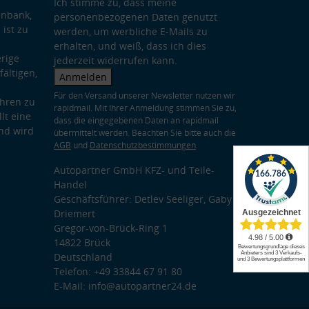
Ich stimme zu, dass meine
enbank,
personenbezogenen Daten genutzt
 ist zu
werden, um werbliche E-Mails zu
erhalten, und weiß, dass ich dies
rige
jederzeit widerrufen kann.
ältigen,
Anmelden
Für den Versand unserer Newsletter nutzen wir
hren zu
rapidmail. Mit Ihrer Anmeldung stimmen Sie zu,
lt eine
dass die eingegebenen Daten an rapidmail
nd wird
übermittelt werden. Beachten Sie bitte auch die
AGB
und
Datenschutzbestimmungen
.
Autopartner GmbH KFZ- und Teile-
Handel
Geschäftsführer: Detlev Seeliger, Gaby
Driemert
Gregor-von-Brück-Ring 1
14822 Brück
Deutschland
Telefon: +49 33844 67 91 80
E-Mail: info@autopartner24.de