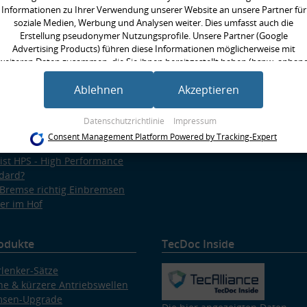
ärung zur Barrierefreiheit
Informationen zu Ihrer Verwendung unserer Website an unsere Partner für
nachweis
soziale Medien, Werbung und Analysen weiter. Dies umfasst auch die
re Partner
Erstellung pseudonymer Nutzungsprofile. Unsere Partner (Google
ig gestellte Fragen
Advertising Products) führen diese Informationen möglicherweise mit
enswertes rund um Querlenker
weiteren Daten zusammen, die Sie ihnen bereitgestellt haben (bspw. anhan
enswertes rund ums Fahrwerk
eines persönlichen Accounts) oder welche sie im Rahmen Ihrer Nutzung der
Dienste gesammelt haben (bspw. Nutzungsdaten anderer Geräte). Ihre
Ablehnen
Akzeptieren
enswertes rund ums Radlager
Einwilligung zur Nutzung von Cookies und Pixeln können Sie jederzeit
enswertes rund um
widerrufen, indem Sie auf den Datenschutz-Button links unten klicken und
plungen
Datenschutzrichtlinie
Impressum
dort die entsprechenden Anpassungen vornehmen.
ial Parts: Auto-Tuning bei
Consent Management Platform Powered by Tracking-Expert
OPARTNER24
Zwecke der Datenverarbeitung durch unsere Partner:
ist HPS - High Performance
Speichern von oder Zugriff auf Informationen auf einem Endgerät
dard?
Verwendung reduzierter Daten zur Auswahl von Werbeanzeigen
Bremse richtig Einbremsen
Erstellung von Profilen für personalisierte Werbung
er im Hof
Verwendung von Profilen zur Auswahl personalisierter Werbung
Erstellung von Profilen zur Personalisierung von Inhalten
Verwendung von Profilen zur Auswahl personalisierter Inhalte
Messung der Werbeleistung
odukte
TecDoc Inside
Messung der Performance von Inhalten
Analyse von Zielgruppen durch Statistiken oder Kombinationen von Daten aus
lenker-Sätze
erschiedenen Quellen
Entwicklung und Verbesserung der Angebote
e & kürzere Antriebswellen
Verwendung reduzierter Daten zur Auswahl von Inhalten
msen-Upgrade