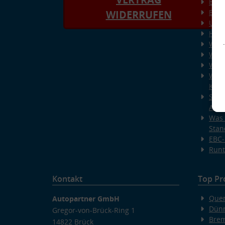
Erkl
Bild
WIDERRUFEN
Unse
Häuf
Wiss
Wiss
Wiss
Wiss
Kup
Spec
AUT
Was 
Stan
EBC-
Runt
Kontakt
Top Pr
Quer
Autopartner GmbH
v
Dünn
Gregor-von-Brück-Ring 1
Bre
14822 Brück