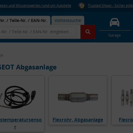
Fragen und Wissenswertes rund um Autoteile
Trusted Shops - Sicher ein
Nr. / Teile-Nr. / EAN-Nr.
Volltextsuche
Garage
ge
EOT Abgasanlage
stemperatursenso
Flexrohr, Abgasanlage
Flexro
r