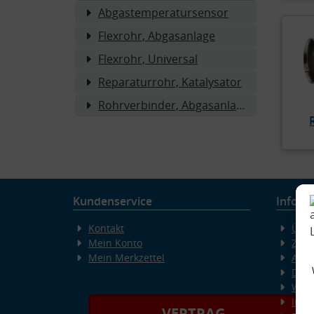
Abgastemperatursensor
Flexrohr, Abgasanlage
Flexrohr, Universal
Reparaturrohr, Katalysator
Rohrverbinder, Abgasanlage
Kundenservice
Inform
Kontakt
Über
Mein Konto
Zahl
Mein Merkzettel
AGB
Date
Wide
Imp
VERTRAG