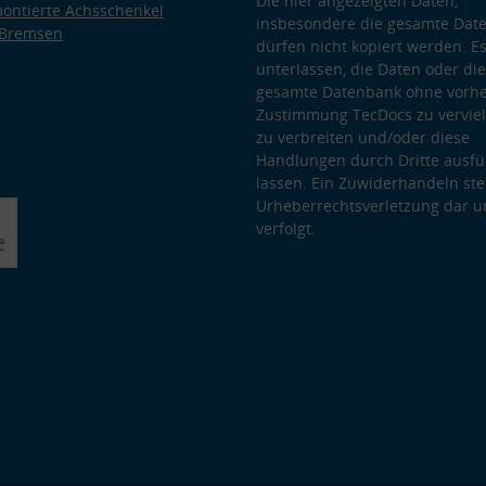
Die hier angezeigten Daten,
ontierte Achsschenkel
Besondere Features:
insbesondere die gesamte Dat
 Bremsen
Verwendung genauer Standortdaten
dürfen nicht kopiert werden. Es
Endgeräteeigenschaften zur Identifikation aktiv abfragen
unterlassen, die Daten oder die
gesamte Datenbank ohne vorhe
Zustimmung TecDocs zu vervielf
zu verbreiten und/oder diese
Handlungen durch Dritte ausfü
lassen. Ein Zuwiderhandeln stel
Urheberrechtsverletzung dar u
verfolgt.