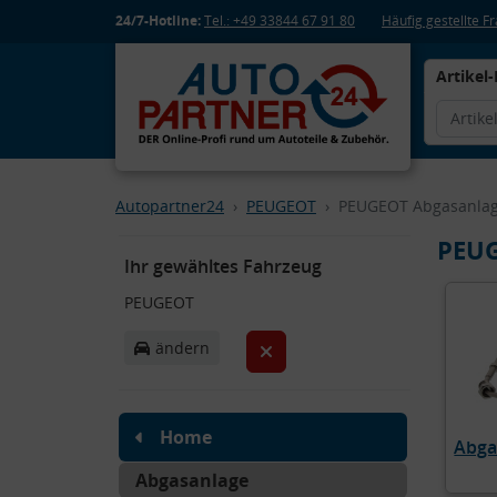
24/7-Hotline:
Tel.: +49 33844 67 91 80
Häufig gestellte 
Artikel-
Autopartner24
PEUGEOT
PEUGEOT Abgasanla
PEUG
Ihr gewähltes Fahrzeug
PEUGEOT
ändern
Home
Abga
Abgasanlage