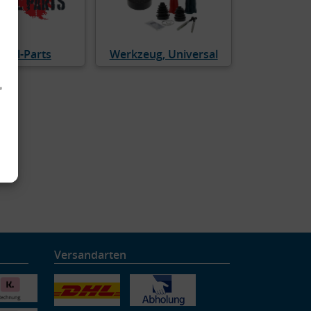
cial-Parts
Werkzeug, Universal
d
Versandarten