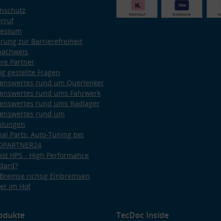
Entwicklung und Verbesserung der Angebote
Verwendung reduzierter Daten zur Auswahl von Inhalten
nschutz
rruf
Besondere Features:
ressum
Verwendung genauer Standortdaten
ärung zur Barrierefreiheit
Endgeräteeigenschaften zur Identifikation aktiv abfragen
nachweis
re Partner
ig gestellte Fragen
enswertes rund um Querlenker
enswertes rund ums Fahrwerk
enswertes rund ums Radlager
enswertes rund um
plungen
ial Parts: Auto-Tuning bei
OPARTNER24
ist HPS - High Performance
dard?
Bremse richtig Einbremsen
er im Hof
odukte
TecDoc Inside