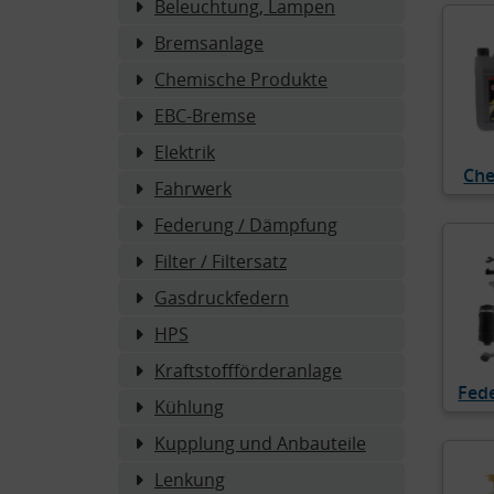
Beleuchtung, Lampen
Bremsanlage
Chemische Produkte
EBC-Bremse
Elektrik
Che
Fahrwerk
Federung / Dämpfung
Filter / Filtersatz
Gasdruckfedern
HPS
Kraftstoffförderanlage
Fed
Kühlung
Kupplung und Anbauteile
Lenkung