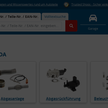
Fragen und Wissenswertes rund um Autoteile
Trusted Shops - Sicher ein
Nr. / Teile-Nr. / EAN-Nr.
Volltextsuche
Garage
DA
Abgasanlage
Abgasrückführung
Beleuc