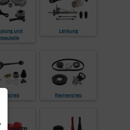
plung und
Lenkung
nbauteile
dantrieb
Riementrieb
e