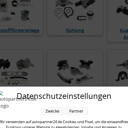
tstoffförderanlage
Kühlung
Kup
A
Motor
Motoraufhängung
Ra
Datenschutzeinstellungen
Zwecke
Partner
Wir verwenden auf autopartner24.de Cookies und Pixel, um die einwandfrei
Funktion unserer Website zu gewährleisten, Inhalte und Anzeigen zu