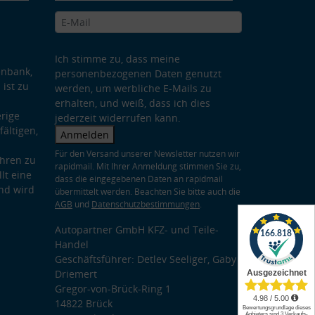
Ich stimme zu, dass meine
enbank,
personenbezogenen Daten genutzt
 ist zu
werden, um werbliche E-Mails zu
erhalten, und weiß, dass ich dies
rige
jederzeit widerrufen kann.
ältigen,
Anmelden
Für den Versand unserer Newsletter nutzen wir
hren zu
rapidmail. Mit Ihrer Anmeldung stimmen Sie zu,
lt eine
dass die eingegebenen Daten an rapidmail
nd wird
übermittelt werden. Beachten Sie bitte auch die
AGB
und
Datenschutzbestimmungen
.
Autopartner GmbH KFZ- und Teile-
Handel
Geschäftsführer: Detlev Seeliger, Gaby
Driemert
Gregor-von-Brück-Ring 1
14822 Brück