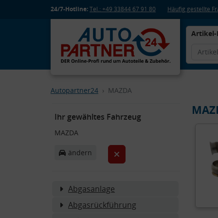
24/7-Hotline:
Tel.: +49 33844 67 91 80
Häufig gestellte 
Artikel-
Autopartner24
MAZDA
MAZ
Ihr gewähltes Fahrzeug
MAZDA
ändern
Abgasanlage
Abgasrückführung