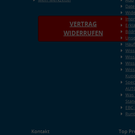
Date
Wide
Imp
VERTRAG
Erkl
Bild
WIDERRUFEN
Unse
Häuf
Wiss
Wiss
Wiss
Wiss
Kup
Spec
AUT
Was 
Stan
EBC-
Runt
Kontakt
Top Pr