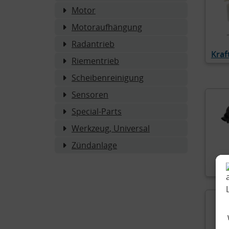
Motor
Motoraufhängung
Radantrieb
Kraf
Riementrieb
Scheibenreinigung
Sensoren
Special-Parts
Werkzeug, Universal
Zündanlage