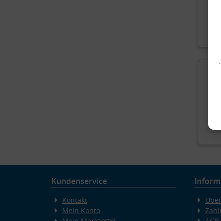
Sc
Kundenservice
Inform
Kontakt
Über
Mein Konto
Zahl
v
Mein Merkzettel
AGB