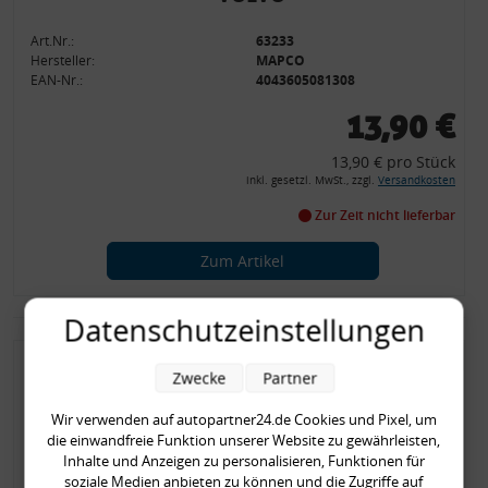
Art.Nr.:
63233
Hersteller:
MAPCO
EAN-Nr.:
4043605081308
13,90 €
13,90 € pro Stück
inkl. gesetzl. MwSt., zzgl.
Versandkosten
Zur Zeit nicht lieferbar
Zum Artikel
Datenschutzeinstellungen
Zwecke
Partner
Dieselfilter CITREON
Wir verwenden auf autopartner24.de Cookies und Pixel, um
JUMPER, FIAT DUCATO,
die einwandfreie Funktion unserer Website zu gewährleisten,
PEUGEOT , ALFA ROMEO,
Inhalte und Anzeigen zu personalisieren, Funktionen für
soziale Medien anbieten zu können und die Zugriffe auf