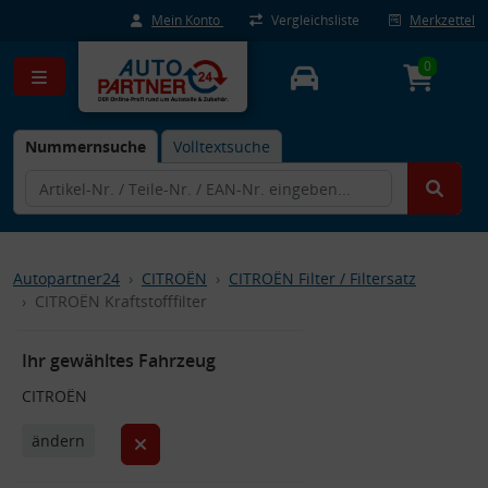
Mein Konto
Vergleichsliste
Merkzettel
0
Nummernsuche
Volltextsuche
Autopartner24
CITROËN
CITROËN Filter / Filtersatz
CITROËN Kraftstofffilter
Ihr gewähltes Fahrzeug
CITROËN
ändern