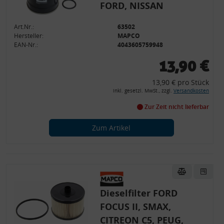
Analyse von Zielgruppen durch Statistiken oder Kombinationen
FORD, NISSAN
von Daten aus verschiedenen Quellen
Entwicklung und Verbesserung der Angebote
Art.Nr.:
Verwendung reduzierter Daten zur Auswahl von Inhalten
63502
Hersteller:
MAPCO
Besondere Features:
EAN-Nr.:
4043605759948
Verwendung genauer Standortdaten
13,90 €
Endgeräteeigenschaften zur Identifikation aktiv abfragen
13,90 € pro Stück
inkl. gesetzl. MwSt., zzgl.
Versandkosten
Zur Zeit nicht lieferbar
Zum Artikel
Dieselfilter FORD
FOCUS II, SMAX,
CITREON C5, PEUG,