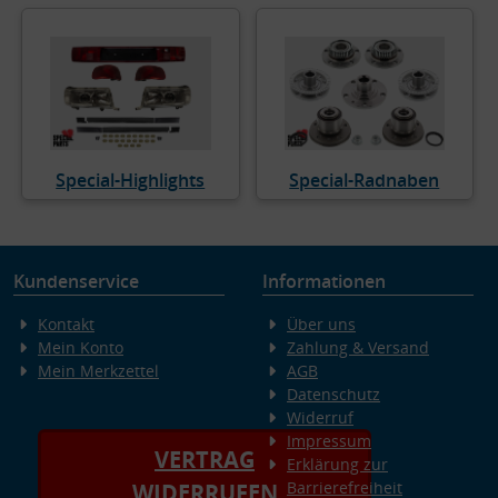
Special-Highlights
Special-Radnaben
Kundenservice
Informationen
Kontakt
Über uns
Mein Konto
Zahlung & Versand
Mein Merkzettel
AGB
Datenschutz
Widerruf
Impressum
VERTRAG
Erklärung zur
Barrierefreiheit
WIDERRUFEN