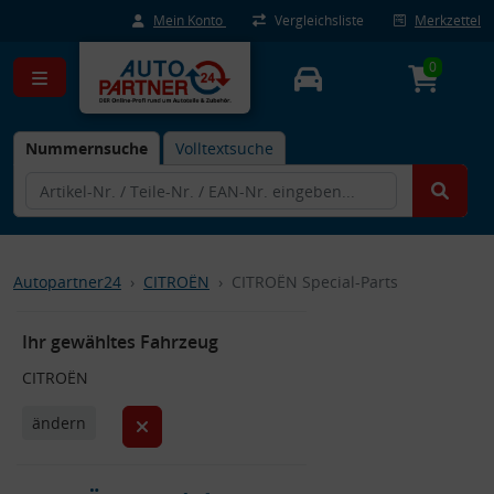
Mein Konto
Vergleichsliste
Merkzettel
0
Nummernsuche
Volltextsuche
Autopartner24
CITROËN
CITROËN Special-Parts
Ihr gewähltes Fahrzeug
CITROËN
ändern