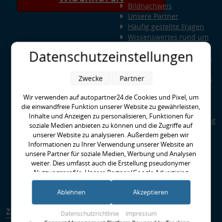
Bildnachweis
Unsere Partner
Häufig gestellte Fragen
Wissenswertes rund um
Querlenker
Datenschutzeinstellungen
Wissenswertes rund ums
Fahrwerk
Zwecke
Partner
Wissenswertes rund ums
Radlager
Wir verwenden auf autopartner24.de Cookies und Pixel, um
Wissenswertes rund um
die einwandfreie Funktion unserer Website zu gewährleisten,
Kupplungen
Inhalte und Anzeigen zu personalisieren, Funktionen für
Special Parts: Auto-Tuning
soziale Medien anbieten zu können und die Zugriffe auf
bei AUTOPARTNER24
unserer Website zu analysieren. Außerdem geben wir
Was ist HPS - High
Informationen zu Ihrer Verwendung unserer Website an
Performance Standard?
unsere Partner für soziale Medien, Werbung und Analysen
EBC-Bremse richtig
weiter. Dies umfasst auch die Erstellung pseudonymer
Nutzungsprofile. Unsere Partner (Google Advertising
Einbremsen
Products) führen diese Informationen möglicherweise mit
Runter im Hof
weiteren Daten zusammen, die Sie ihnen bereitgestellt haben
Ablehnen
Akzeptieren
(bspw. anhand eines persönlichen Accounts) oder welche sie
im Rahmen Ihrer Nutzung der Dienste gesammelt haben
Zahlungsarten
Versandarten
Datenschutzrichtlinie
Impressum
(bspw. Nutzungsdaten anderer Geräte). Ihre Einwilligung zur