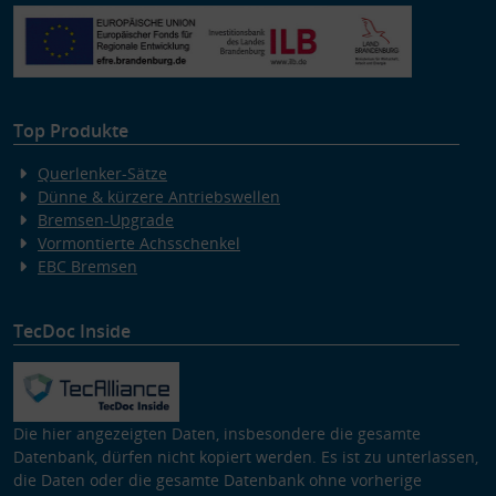
Verwendung von Profilen zur Auswahl personalisierter Inhalte
Messung der Werbeleistung
Messung der Performance von Inhalten
Analyse von Zielgruppen durch Statistiken oder Kombinationen
von Daten aus verschiedenen Quellen
Entwicklung und Verbesserung der Angebote
Verwendung reduzierter Daten zur Auswahl von Inhalten
Top Produkte
Besondere Features:
Querlenker-Sätze
Verwendung genauer Standortdaten
Dünne & kürzere Antriebswellen
Endgeräteeigenschaften zur Identifikation aktiv abfragen
Bremsen-Upgrade
Vormontierte Achsschenkel
EBC Bremsen
TecDoc Inside
Die hier angezeigten Daten, insbesondere die gesamte
Datenbank, dürfen nicht kopiert werden. Es ist zu unterlassen,
die Daten oder die gesamte Datenbank ohne vorherige