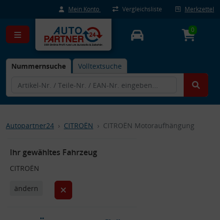
Mein Konto
Vergleichsliste
Merkzettel
0
Nummernsuche
Volltextsuche
Autopartner24
CITROËN
CITROËN Motoraufhängung
Ihr gewähltes Fahrzeug
CITROËN
ändern