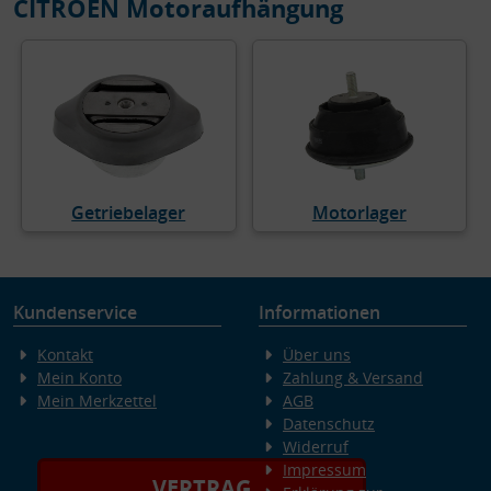
CITROËN Motoraufhängung
Getriebelager
Motorlager
Kundenservice
Informationen
Kontakt
Über uns
Mein Konto
Zahlung & Versand
Mein Merkzettel
AGB
Datenschutz
Widerruf
Impressum
VERTRAG