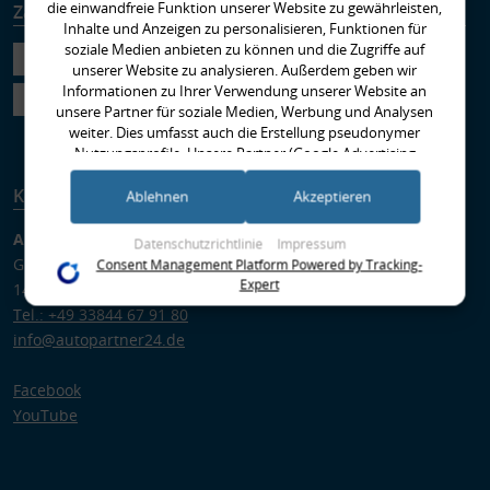
die einwandfreie Funktion unserer Website zu gewährleisten,
Zahlungsarten
Versandarten
Inhalte und Anzeigen zu personalisieren, Funktionen für
soziale Medien anbieten zu können und die Zugriffe auf
unserer Website zu analysieren. Außerdem geben wir
Informationen zu Ihrer Verwendung unserer Website an
unsere Partner für soziale Medien, Werbung und Analysen
weiter. Dies umfasst auch die Erstellung pseudonymer
Nutzungsprofile. Unsere Partner (Google Advertising
Products) führen diese Informationen möglicherweise mit
Kontakt
weiteren Daten zusammen, die Sie ihnen bereitgestellt haben
Ablehnen
Akzeptieren
(bspw. anhand eines persönlichen Accounts) oder welche sie
im Rahmen Ihrer Nutzung der Dienste gesammelt haben
Autopartner GmbH
Datenschutzrichtlinie
Impressum
(bspw. Nutzungsdaten anderer Geräte). Ihre Einwilligung zur
Gregor-von-Brück-Ring 1
Consent Management Platform Powered by Tracking-
Nutzung von Cookies und Pixeln können Sie jederzeit
Expert
14822 Brück
widerrufen, indem Sie auf den Datenschutz-Button links
Tel.: +49 33844 67 91 80
unten klicken und dort die entsprechenden Anpassungen
info@autopartner24.de
vornehmen.
Zwecke der Datenverarbeitung durch unsere Partner:
Facebook
Speichern von oder Zugriff auf Informationen auf einem Endgerät
YouTube
Verwendung reduzierter Daten zur Auswahl von Werbeanzeigen
Erstellung von Profilen für personalisierte Werbung
Verwendung von Profilen zur Auswahl personalisierter Werbung
Erstellung von Profilen zur Personalisierung von Inhalten