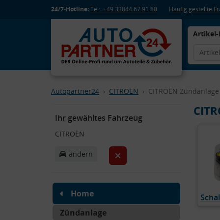
24/7-Hotline:
Tel.: +49 33844 67 91 80
Häufig gestellte 
Artikel-
Autopartner24
CITROËN
CITROËN Zündanlage
CITR
Ihr gewähltes Fahrzeug
CITROËN
ändern
Home
Schal
Zündanlage