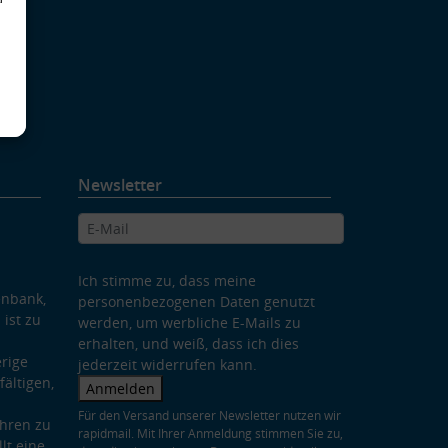
d
Newsletter
Ich stimme zu, dass meine
enbank,
personenbezogenen Daten genutzt
 ist zu
werden, um werbliche E-Mails zu
erhalten, und weiß, dass ich dies
rige
jederzeit widerrufen kann.
ältigen,
Anmelden
Für den Versand unserer Newsletter nutzen wir
hren zu
rapidmail. Mit Ihrer Anmeldung stimmen Sie zu,
lt eine