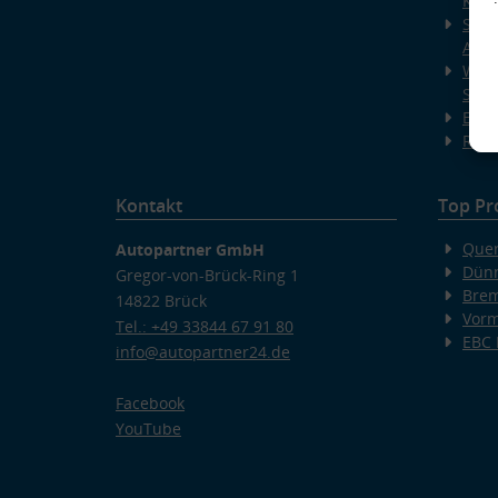
Kup
Spec
AUT
Was 
Stan
EBC-
Runt
Kontakt
Top Pr
Quer
Autopartner GmbH
Dünn
Gregor-von-Brück-Ring 1
Bre
14822 Brück
Vorm
Tel.: +49 33844 67 91 80
EBC
v
info@autopartner24.de
Facebook
YouTube