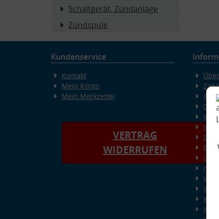
Schaltgerät, Zündanlage
Zündspule
Kundenservice
Inform
Kontakt
Über
Mein Konto
Zahl
Mein Merkzettel
AGB
Date
Wide
Imp
VERTRAG
Erkl
Bild
WIDERRUFEN
Unse
Häuf
Wiss
Wiss
Wiss
Wiss