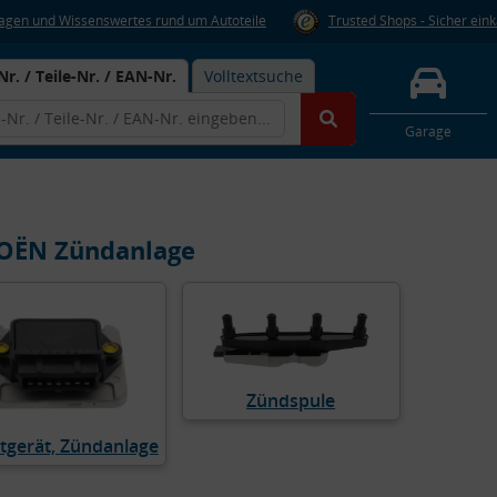
Fragen und Wissenswertes rund um Autoteile
Trusted Shops - Sicher ein
Nr. / Teile-Nr. / EAN-Nr.
Volltextsuche
Garage
OËN Zündanlage
Zündspule
tgerät, Zündanlage