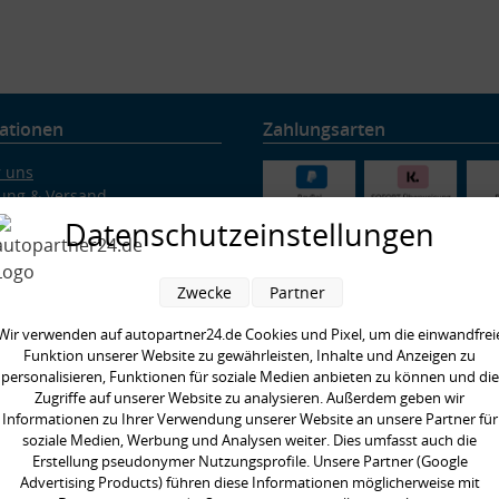
ationen
Zahlungsarten
 uns
ung & Versand
Datenschutzeinstellungen
nschutz
rruf
ressum
Zwecke
Partner
ärung zur Barrierefreiheit
Wir verwenden auf autopartner24.de Cookies und Pixel, um die einwandfrei
nachweis
Funktion unserer Website zu gewährleisten, Inhalte und Anzeigen zu
re Partner
personalisieren, Funktionen für soziale Medien anbieten zu können und die
ig gestellte Fragen
Zugriffe auf unserer Website zu analysieren. Außerdem geben wir
enswertes rund um Querlenker
Informationen zu Ihrer Verwendung unserer Website an unsere Partner für
enswertes rund ums Fahrwerk
soziale Medien, Werbung und Analysen weiter. Dies umfasst auch die
enswertes rund ums Radlager
Erstellung pseudonymer Nutzungsprofile. Unsere Partner (Google
enswertes rund um
Advertising Products) führen diese Informationen möglicherweise mit