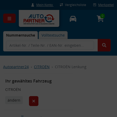
Mein Konto
Vergleichsliste
Merkzettel
0
Nummernsuche
Volltextsuche
Autopartner24
CITROËN
CITROËN Lenkung
Ihr gewähltes Fahrzeug
CITROËN
ändern