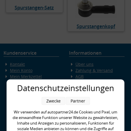
Spurstangen-Satz
Spurstangenkopf
Kundenservice
Informationen
Kontakt
Über uns
Mein Konto
Zahlung & Versand
Mein Merkzettel
AGB
Datenschutz
Datenschutzeinstellungen
Widerruf
Impressum
VERTRAG
Zwecke
Partner
Erklärung zur
Barrierefreiheit
WIDERRUFEN
Wir verwenden auf autopartner24.de Cookies und Pixel, um
Bildnachweis
die einwandfreie Funktion unserer Website zu gewährleisten,
Unsere Partner
Inhalte und Anzeigen zu personalisieren, Funktionen für
Häufig gestellte Fragen
soziale Medien anbieten zu können und die Zugriffe auf