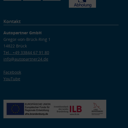
Analyse von Zielgruppen durch Statistiken oder Kombinationen
von Daten aus verschiedenen Quellen
Entwicklung und Verbesserung der Angebote
Verwendung reduzierter Daten zur Auswahl von Inhalten
Kontakt
Besondere Features:
Verwendung genauer Standortdaten
Autopartner GmbH
Endgeräteeigenschaften zur Identifikation aktiv abfragen
Gregor-von-Brück-Ring 1
14822 Brück
Tel.: +49 33844 67 91 80
info@autopartner24.de
Facebook
YouTube