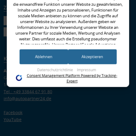
die einwandfreie Funktion unserer Website zu gewährleisten,
Zahlungsarten
Versandarten
Inhalte und Anzeigen zu personalisieren, Funktionen für
soziale Medien anbieten zu können und die Zugriffe auf
unserer Website zu analysieren. Außerdem geben wir
Informationen zu Ihrer Verwendung unserer Website an
unsere Partner für soziale Medien, Werbung und Analysen
weiter. Dies umfasst auch die Erstellung pseudonymer
Nutzungsprofile. Unsere Partner (Google Advertising
Products) führen diese Informationen möglicherweise mit
weiteren Daten zusammen, die Sie ihnen bereitgestellt haben
Ablehnen
Akzeptieren
Kontakt
(bspw. anhand eines persönlichen Accounts) oder welche sie
im Rahmen Ihrer Nutzung der Dienste gesammelt haben
Datenschutzrichtlinie
Impressum
Autopartner GmbH
(bspw. Nutzungsdaten anderer Geräte). Ihre Einwilligung zur
Consent Management Platform Powered by Tracking-
Gregor-von-Brück-Ring 1
Nutzung von Cookies und Pixeln können Sie jederzeit
Expert
14822 Brück
widerrufen, indem Sie auf den Datenschutz-Button links
unten klicken und dort die entsprechenden Anpassungen
Tel.: +49 33844 67 91 80
vornehmen.
info@autopartner24.de
Zwecke der Datenverarbeitung durch unsere Partner:
Facebook
Speichern von oder Zugriff auf Informationen auf einem Endgerät
YouTube
Verwendung reduzierter Daten zur Auswahl von Werbeanzeigen
Erstellung von Profilen für personalisierte Werbung
Verwendung von Profilen zur Auswahl personalisierter Werbung
Erstellung von Profilen zur Personalisierung von Inhalten