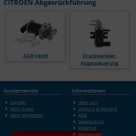
CITROËN Abgasrückführung
AGR-Ventil
Druckwandler,
Abgassteuerung
Kundenservice
Informationen
Kontakt
Über uns
Mein Konto
Zahlung & Versand
Mein Merkzettel
AGB
Datenschutz
Widerruf
Impressum