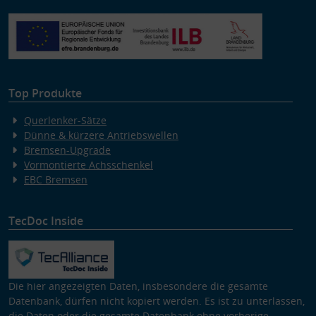
Verwendung von Profilen zur Auswahl personalisierter Inhalte
Messung der Werbeleistung
Messung der Performance von Inhalten
Analyse von Zielgruppen durch Statistiken oder Kombinationen
von Daten aus verschiedenen Quellen
Entwicklung und Verbesserung der Angebote
Verwendung reduzierter Daten zur Auswahl von Inhalten
Top Produkte
Besondere Features:
Verwendung genauer Standortdaten
Querlenker-Sätze
Endgeräteeigenschaften zur Identifikation aktiv abfragen
Dünne & kürzere Antriebswellen
Bremsen-Upgrade
Vormontierte Achsschenkel
EBC Bremsen
TecDoc Inside
Die hier angezeigten Daten, insbesondere die gesamte
Datenbank, dürfen nicht kopiert werden. Es ist zu unterlassen,
die Daten oder die gesamte Datenbank ohne vorherige