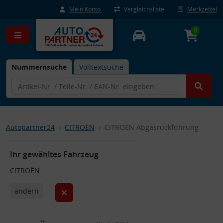
Mein Konto
Vergleichsliste
Merkzettel
0
Nummernsuche
Volltextsuche
Autopartner24
CITROËN
CITROËN Abgasrückführung
Ihr gewähltes Fahrzeug
CITROËN
ändern