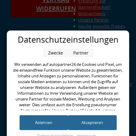
Erklärung zur
Barrierefreiheit
WIDERRUFEN
Bildnachweis
Unsere Partner
Häufig gestellte Fragen
Wissenswertes rund um
Datenschutzeinstellungen
Querlenker
Wissenswertes rund ums
Fahrwerk
Zwecke
Partner
Wissenswertes rund ums
Wir verwenden auf autopartner24.de Cookies und Pixel, um
Radlager
die einwandfreie Funktion unserer Website zu gewährleisten,
Wissenswertes rund um
Inhalte und Anzeigen zu personalisieren, Funktionen für
Kupplungen
soziale Medien anbieten zu können und die Zugriffe auf
Special Parts: Auto-Tuning
unserer Website zu analysieren. Außerdem geben wir
bei AUTOPARTNER24
Informationen zu Ihrer Verwendung unserer Website an
Was ist HPS - High
unsere Partner für soziale Medien, Werbung und Analysen
Performance Standard?
weiter. Dies umfasst auch die Erstellung pseudonymer
EBC-Bremse richtig
Nutzungsprofile. Unsere Partner (Google Advertising
Einbremsen
Products) führen diese Informationen möglicherweise mit
Runter im Hof
weiteren Daten zusammen, die Sie ihnen bereitgestellt haben
Ablehnen
Akzeptieren
(bspw. anhand eines persönlichen Accounts) oder welche sie
im Rahmen Ihrer Nutzung der Dienste gesammelt haben
Datenschutzrichtlinie
Impressum