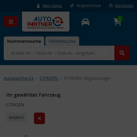
Mein Konto
Vergleichsliste
Merkzettel
0
Nummernsuche
Volltextsuche
Autopartner24
CITROËN
CITROËN Abgasanlage
Ihr gewähltes Fahrzeug
CITROËN
ändern