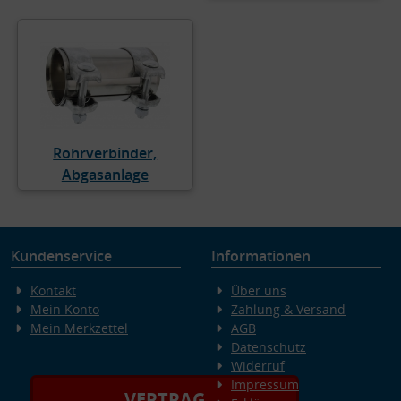
Rohrverbinder,
Abgasanlage
Kundenservice
Informationen
Kontakt
Über uns
Mein Konto
Zahlung & Versand
Mein Merkzettel
AGB
Datenschutz
Widerruf
Impressum
VERTRAG