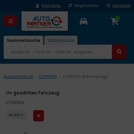
Mein Konto
Vergleichsliste
Merkzettel
0
Nummernsuche
Volltextsuche
Autopartner24
CITROËN
CITROËN Bremsanlage
Ihr gewähltes Fahrzeug
CITROËN
ändern