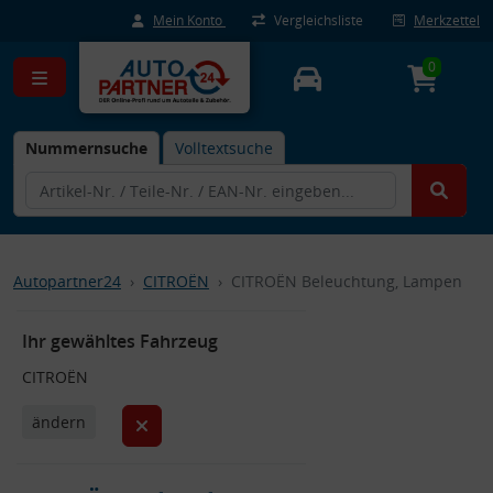
Mein Konto
Vergleichsliste
Merkzettel
0
Nummernsuche
Volltextsuche
Autopartner24
CITROËN
CITROËN Beleuchtung, Lampen
Ihr gewähltes Fahrzeug
CITROËN
ändern