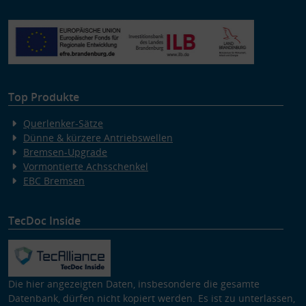
Erstellung von Profilen zur Personalisierung von Inhalten
Verwendung von Profilen zur Auswahl personalisierter Inhalte
Messung der Werbeleistung
Messung der Performance von Inhalten
Analyse von Zielgruppen durch Statistiken oder Kombinationen
von Daten aus verschiedenen Quellen
Entwicklung und Verbesserung der Angebote
Verwendung reduzierter Daten zur Auswahl von Inhalten
Top Produkte
Besondere Features:
Verwendung genauer Standortdaten
Querlenker-Sätze
Endgeräteeigenschaften zur Identifikation aktiv abfragen
Dünne & kürzere Antriebswellen
Bremsen-Upgrade
Vormontierte Achsschenkel
EBC Bremsen
TecDoc Inside
Die hier angezeigten Daten, insbesondere die gesamte
Datenbank, dürfen nicht kopiert werden. Es ist zu unterlassen,