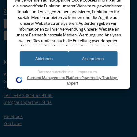
die einwandfreie Funktion unserer Website zu gewährleisten,
Zahlungsarten
Versandarten
Inhalte und Anzeigen zu personalisieren, Funktionen für
soziale Medien anbieten zu können und die Zugriffe auf
unserer Website zu analysieren. Außerdem geben wir
Informationen zu Ihrer Verwendung unserer Website an
unsere Partner für soziale Medien, Werbung und Analysen
weiter. Dies umfasst auch die Erstellung pseudonymer
Nutzungsprofile. Unsere Partner (Google Advertising
Products) führen diese Informationen möglicherweise mit
weiteren Daten zusammen, die Sie ihnen bereitgestellt haben
Ablehnen
Akzeptieren
Kontakt
(bspw. anhand eines persönlichen Accounts) oder welche sie
im Rahmen Ihrer Nutzung der Dienste gesammelt haben
Datenschutzrichtlinie
Impressum
Autopartner GmbH
(bspw. Nutzungsdaten anderer Geräte). Ihre Einwilligung zur
Consent Management Platform Powered by Tracking-
Gregor-von-Brück-Ring 1
Nutzung von Cookies und Pixeln können Sie jederzeit
Expert
widerrufen, indem Sie auf den Datenschutz-Button links
14822 Brück
unten klicken und dort die entsprechenden Anpassungen
Tel.: +49 33844 67 91 80
vornehmen.
info@autopartner24.de
Zwecke der Datenverarbeitung durch unsere Partner:
Facebook
Speichern von oder Zugriff auf Informationen auf einem Endgerät
YouTube
Verwendung reduzierter Daten zur Auswahl von Werbeanzeigen
Erstellung von Profilen für personalisierte Werbung
Verwendung von Profilen zur Auswahl personalisierter Werbung