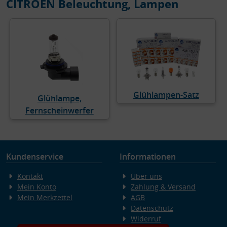
CITROËN Beleuchtung, Lampen
Glühlampen-Satz
Glühlampe,
Fernscheinwerfer
Kundenservice
Informationen
Kontakt
Über uns
Mein Konto
Zahlung & Versand
Mein Merkzettel
AGB
Datenschutz
Widerruf